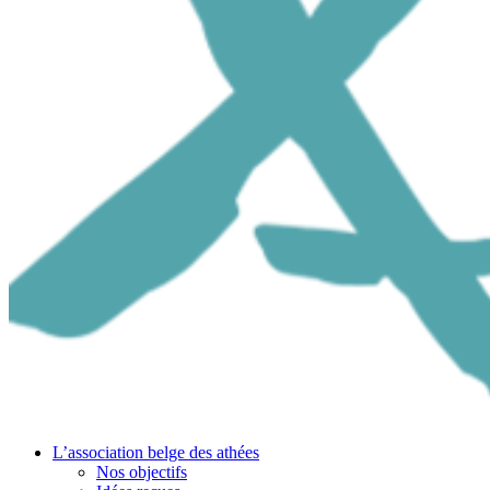
L’association belge des athées
Nos objectifs