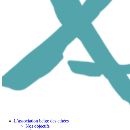
L’association belge des athées
Nos objectifs