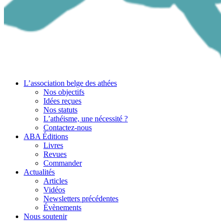
L’association belge des athées
Nos objectifs
Idées reçues
Nos statuts
L’athéisme, une nécessité ?
Contactez-nous
ABA Éditions
Livres
Revues
Commander
Actualités
Articles
Vidéos
Newsletters précédentes
Évènements
Nous soutenir