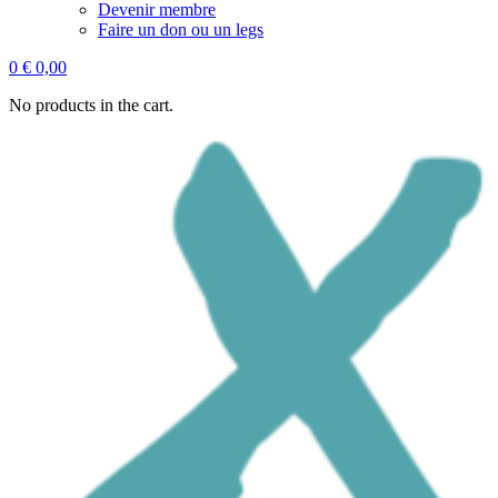
Devenir membre
Faire un don ou un legs
0
€
0,00
No products in the cart.