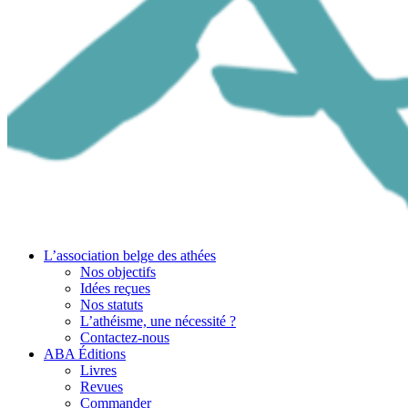
L’association belge des athées
Nos objectifs
Idées reçues
Nos statuts
L’athéisme, une nécessité ?
Contactez-nous
ABA Éditions
Livres
Revues
Commander