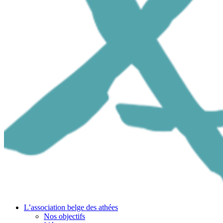
L’association belge des athées
Nos objectifs