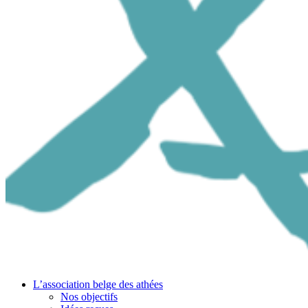
L’association belge des athées
Nos objectifs