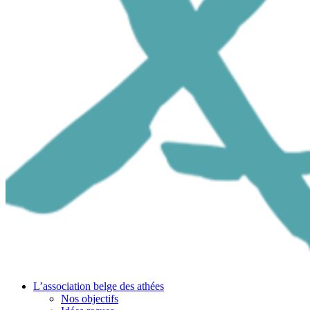
L’association belge des athées
Nos objectifs