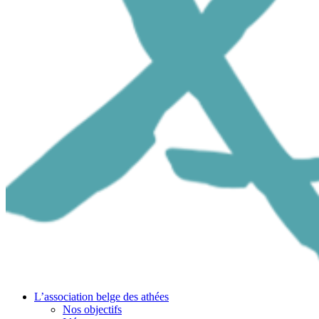
L’association belge des athées
Nos objectifs