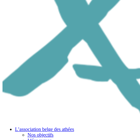
L’association belge des athées
Nos objectifs