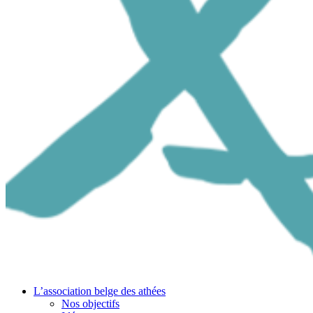
L’association belge des athées
Nos objectifs