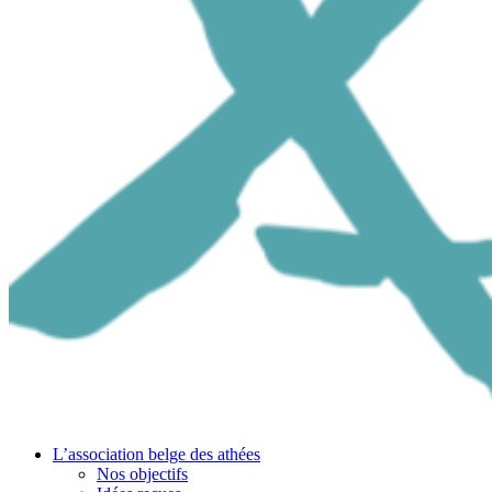
L’association belge des athées
Nos objectifs