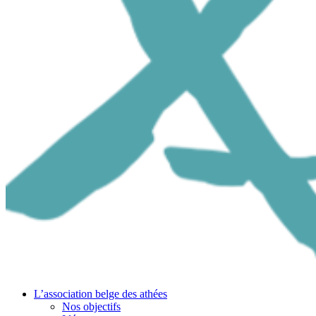
L’association belge des athées
Nos objectifs