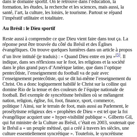
dans le domaine sportif. On le retrouve dans l’éducation, la
formation, les études, la recherche et les sciences, mais aussi, la
santé, l’art, la culture, les loisirs, le tourisme. Partout se répand
l’impératif utilitaire et totalitaire.
Au Brésil : le Dieu sportif
Reste aussi à comprendre ce que Dieu vient faire dans tout ça. La
réponse peut être trouvée du côté du Brésil et des Églises
évangéliques. On trouve quelques lumières dans un article à propos
[5]
d’un livre intitulé (je traduis) : « Quand Dieu entre en jeu »
. Il
indique, dans ses réflexions sur le foot, les religions et la société
dans le plus grand pays d’Amérique latine, que dans l’optique
pentecôtiste, l’enseignement du football va de pair avec
l’enseignement pentecôtiste, qui se dit lui-même l’enseignement du
Christ. On a donc logiquement habillé le Christ sur la colline qui
domine Rio de la tenue et des couleurs de l’équipe nationale de
football. Bel exemple de syncrétisme brésilien où se mélangent
nation, religion, église, foi, foot, finance, sport, commerce,
politique ! Ainsi, sur le terrain de foot, mais aussi au Parlement, le
prosélytisme religieux des « prophètes de Dieu » est tel que la foi
évangélique acquiert une « hyper-visibilité publique ». Gilberto Gil,
qui fut ministre de la Culture au Brésil, c’était en 2003, soutenait que
le Brésil a « un peuple métissé, qui a créé à travers les siècles, une
culture essentiellement syncrétique ». Toutefois, le syncrétisme