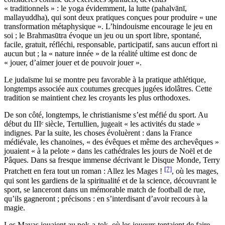
« traditionnels » : le yoga évidemment, la lutte (pahalvānī,
mallayuddha), qui sont deux pratiques conçues pour produire « une
transformation métaphysique ». L’hindouisme encourage le jeu en
soi ; le Brahmasūtra évoque un jeu ou un sport libre, spontané,
facile, gratuit, réfléchi, responsable, participatif, sans aucun effort ni
aucun but ; la « nature innée » de la réalité ultime est donc de
« jouer, d’aimer jouer et de pouvoir jouer ».
Le judaïsme lui se montre peu favorable à la pratique athlétique,
longtemps associée aux coutumes grecques jugées idolâtres. Cette
tradition se maintient chez les croyants les plus orthodoxes.
De son côté, longtemps, le christianisme s’est méfié du sport. Au
début du IIIᵉ siècle, Tertullien, jugeait « les activités du stade »
indignes. Par la suite, les choses évoluèrent : dans la France
médiévale, les chanoines, « des évêques et même des archevêques »
jouaient « à la pelote » dans les cathédrales les jours de Noël et de
Pâques. Dans sa fresque immense décrivant le Disque Monde, Terry
[7]
Pratchett en fera tout un roman : Allez les Mages !
, où les mages,
qui sont les gardiens de la spiritualité et de la science, découvrant le
sport, se lanceront dans un mémorable match de football de rue,
qu’ils gagneront ; précisons : en s’interdisant d’avoir recours à la
magie.
Les Mayas jouaient au pok-a-tok, où les joueurs tentaient de faire