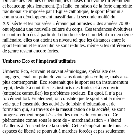
Du côté des femmes cependant, les choses ont évolué différemment
et beaucoup plus lentement. En Italie, en raison de la forte empreinte
traditionaliste imposée par l’Église catholique, le sport féminin a
connu son développement massif dans la seconde moitié du
ᵉ
XX
siècle et les poussées « émancipationnistes » des années 70-80
ont répandu une nouvelle culture du corps. Ces tendances évolutives
se sont renforcées à partir de la fin du siècle et au début du deuxième
millénaire, elles ont atteint un niveau tel que les distances entre le
sport féminin et le masculin se sont réduites, même si les différences
de genre restent encore fortes.
Umberto Eco et l’impératif utilitaire
Umberto Eco, écrivain et savant sémiologue, spécialiste des
langages, tenait un point de vue sans doute plus critique, mais aussi
plus contemporain. Eco soutenait que le sport est un instrumentum
regni, destiné à contrôler les instincts des foules et à recouvrir
(entendez camoufler) les problèmes sociaux. En quoi, il n’a pas
forcément tort. Finalement, on constate que le sport suit la même
voie que l’ensemble des activités de loisir, d’éducation et de
formation qui, au travers de la massification de la société, se sont
progressivement organisés selon les modes du commerce. Ce
phénomène connu sous le nom de « marchandisation » s’étend
d’ailleurs à l’ensemble de la société. Cette récupération de tous les
espaces de liberté se poursuit à marches forcées et pas seulement