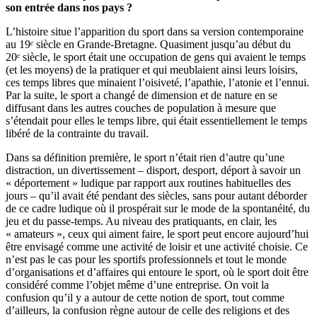
son entrée dans nos pays ?
L’histoire situe l’apparition du sport dans sa version contemporaine
au 19ᵉ siècle en Grande-Bretagne. Quasiment jusqu’au début du
20ᵉ siècle, le sport était une occupation de gens qui avaient le temps
(et les moyens) de la pratiquer et qui meublaient ainsi leurs loisirs,
ces temps libres que minaient l’oisiveté, l’apathie, l’atonie et l’ennui.
Par la suite, le sport a changé de dimension et de nature en se
diffusant dans les autres couches de population à mesure que
s’étendait pour elles le temps libre, qui était essentiellement le temps
libéré de la contrainte du travail.
Dans sa définition première, le sport n’était rien d’autre qu’une
distraction, un divertissement – disport, desport, déport à savoir un
« déportement » ludique par rapport aux routines habituelles des
jours – qu’il avait été pendant des siècles, sans pour autant déborder
de ce cadre ludique où il prospérait sur le mode de la spontanéité, du
jeu et du passe-temps. Au niveau des pratiquants, en clair, les
« amateurs », ceux qui aiment faire, le sport peut encore aujourd’hui
être envisagé comme une activité de loisir et une activité choisie. Ce
n’est pas le cas pour les sportifs professionnels et tout le monde
d’organisations et d’affaires qui entoure le sport, où le sport doit être
considéré comme l’objet même d’une entreprise. On voit la
confusion qu’il y a autour de cette notion de sport, tout comme
d’ailleurs, la confusion règne autour de celle des religions et des