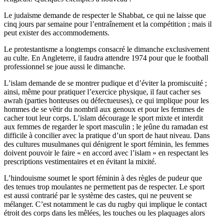
Le judaïsme demande de respecter le Shabbat, ce qui ne laisse que
cinq jours par semaine pour l’entraînement et la compétition ; mais il
peut exister des accommodements.
Le protestantisme a longtemps consacré le dimanche exclusivement
au culte. En Angleterre, il faudra attendre 1974 pour que le football
professionnel se joue aussi le dimanche.
L’islam demande de se montrer pudique et d’éviter la promiscuité ;
ainsi, même pour pratiquer l’exercice physique, il faut cacher ses
awrah (parties honteuses ou défectueuses), ce qui implique pour les
hommes de se vêtir du nombril aux genoux et pour les femmes de
cacher tout leur corps. L’islam décourage le sport mixte et interdit
aux femmes de regarder le sport masculin ; le jeûne du ramadan est
difficile à concilier avec la pratique d’un sport de haut niveau. Dans
des cultures musulmanes qui dénigrent le sport féminin, les femmes
doivent pouvoir le faire « en accord avec l’islam » en respectant les
prescriptions vestimentaires et en évitant la mixité.
L’hindouisme soumet le sport féminin à des règles de pudeur que
des tenues trop moulantes ne permettent pas de respecter. Le sport
est aussi contrarié par le système des castes, qui ne peuvent se
mélanger. C’est notamment le cas du rugby qui implique le contact
étroit des corps dans les mêlées, les touches ou les plaquages alors