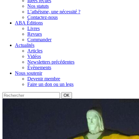
Idées reçues
Nos statuts
L’athéisme, une nécessité ?
Contactez-nous
ABA Éditions
Livres
Revues
Commander
Actualités
Articles
Vidéos
Newsletters précédentes
Évènements
Nous soutenir
Devenir membre
Faire un don ou un legs
OK