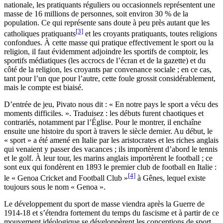
nationale, les pratiquants réguliers ou occasionnels représentent une
masse de 16 millions de personnes, soit environ 30 % de la
population. Ce qui représente sans doute à peu près autant que les
[3]
catholiques pratiquants
et les croyants pratiquants, toutes religions
confondues. À cette masse qui pratique effectivement le sport ou la
religion, il faut évidemment adjoindre les sportifs de comptoir, les
sportifs médiatiques (les accrocs de l’écran et de la gazette) et du
côté de la religion, les croyants par convenance sociale ; en ce cas,
tant pour l’un que pour l’autre, cette foule grossit considérablement,
mais le compte est biaisé.
D’entrée de jeu, Pivato nous dit : « En notre pays le sport a vécu des
moments difficiles. ». Traduisez : les débuts furent chaotiques et
contrariés, notamment par l’Église. Pour le montrer, il enchaîne
ensuite une histoire du sport à travers le siècle dernier. Au début, le
« sport » a été amené en Italie par les aristocrates et les riches anglais
qui venaient y passer des vacances ; ils importèrent d’abord le tennis
et le golf. À leur tour, les marins anglais importèrent le football ; ce
sont eux qui fondèrent en 1893 le premier club de football en Italie :
[4]
le « Genoa Cricket and Football Club »
à Gênes, lequel existe
toujours sous le nom « Genoa ».
Le développement du sport de masse viendra après la Guerre de
1914-18 et s’étendra fortement du temps du fascisme et à partir de ce
mouvement idéologique se développèrent les conceptions de sport