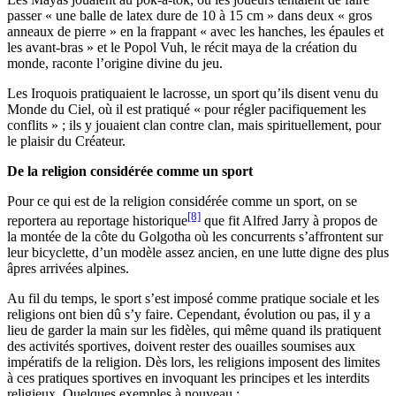
passer « une balle de latex dure de 10 à 15 cm » dans deux « gros
anneaux de pierre » en la frappant « avec les hanches, les épaules et
les avant-bras » et le Popol Vuh, le récit maya de la création du
monde, raconte l’origine divine du jeu.
Les Iroquois pratiquaient le lacrosse, un sport qu’ils disent venu du
Monde du Ciel, où il est pratiqué « pour régler pacifiquement les
conflits » ; ils y jouaient clan contre clan, mais spirituellement, pour
le plaisir du Créateur.
De la religion considérée comme un sport
Pour ce qui est de la religion considérée comme un sport, on se
[8]
reportera au reportage historique
que fit Alfred Jarry à propos de
la montée de la côte du Golgotha où les concurrents s’affrontent sur
leur bicyclette, d’un modèle assez ancien, en une lutte digne des plus
âpres arrivées alpines.
Au fil du temps, le sport s’est imposé comme pratique sociale et les
religions ont bien dû s’y faire. Cependant, évolution ou pas, il y a
lieu de garder la main sur les fidèles, qui même quand ils pratiquent
des activités sportives, doivent rester des ouailles soumises aux
impératifs de la religion. Dès lors, les religions imposent des limites
à ces pratiques sportives en invoquant les principes et les interdits
religieux. Quelques exemples à nouveau :