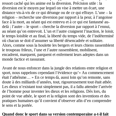
ressort caché qui les anime est la diversion. Précision utile : la
diversion est le moyen par lequel on vise à mettre un écart, une
distance vis-à-vis de ce qui dérange ou de ce qui effraye. L’une – la
religion – recherche une diversion par rapport à la peur, à l’angoisse
face à la mort, au néant qui est entrevu et à ce qui est fantasmé au-
delà ; l’autre – le sport – cherche la diversion par rapport à l’ennui,
au néant qu’on entrevoit. L’un et l’autre craignent l’inaction, le loisir,
le temps loisible et au final, la liberté du temps vide, de l’indéterminé
où chacun se doit d’assumer sa liberté désencadrée et solitaire.
Alors, comme sous la houlette les bergers et leurs chiens rassemblent
le troupeau frileux, l’une et l’autre rassemblent, mobilisent,
encadrent, marquent, parquent et enferment leurs adeptes dans un
monde factice et rassurant.
Avant de nous enfoncer dans la jungle des relations entre religion et
sport, nous rappelons cependant l’évidence qu’« Au commencement
était l’athéisme… » En ce temps-là, aussi loin qu’on remonte, sans
doute à des milliards d’années, tout, rigoureusement tout était athée.
Les dieux n’existant tout simplement pas, il a fallu attendre l’arrivée
de l’homme pour inventer les dieux et les religions. Dès lors, du
point de vue athée, le sport et la religion sont des inventions et des
pratiques humaines qu’il convient d’observer afin d’en comprendre
le sens et la portée.
Quand donc le sport dans sa version contemporaine a-t-il fait