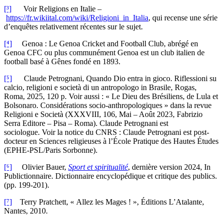
[³]
Voir Religions en Italie –
https://fr.wikiital.com/wiki/Religioni_in_Italia
, qui recense une série
d’enquêtes relativement récentes sur le sujet.
[⁴]
Genoa : Le Genoa Cricket and Football Club, abrégé en
Genoa CFC ou plus communément Genoa est un club italien de
football basé à Gênes fondé en 1893.
[⁵]
Claude Petrognani, Quando Dio entra in gioco. Riflessioni su
calcio, religioni e società di un antropologo in Brasile, Rogas,
Roma, 2025, 120 p. Voir aussi : « Le Dieu des Brésiliens, de Lula et
Bolsonaro. Considérations socio-anthropologiques » dans la revue
Religioni e Società (XXXVIII, 106, Mai – Août 2023, Fabrizio
Serra Editore – Pisa – Roma). Claude Petrognani est
sociologue. Voir la notice du CNRS : Claude Petrognani est post-
docteur en Sciences religieuses à l’École Pratique des Hautes Études
(EPHE-PSL/Paris Sorbonne).
[⁶]
Olivier Bauer,
Sport et spiritualité
, dernière version 2024, In
Publictionnaire. Dictionnaire encyclopédique et critique des publics.
(pp. 199-201).
[⁷]
Terry Pratchett, « Allez les Mages ! », Éditions L’Atalante,
Nantes, 2010.