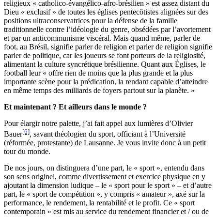
religieux « catholico-évangélico-afro-brésilien » est assez distant du
Dieu « exclusif » de toutes les églises pentecôtistes alignées sur des
positions ultraconservatrices pour la défense de la famille
traditionnelle contre l’idéologie du genre, obsédées par l’avortement
et par un anticommunisme viscéral. Mais quand même, parler de
foot, au Brésil, signifie parler de religion et parler de religion signifie
parler de politique, car les joueurs se font porteurs de la religiosité,
alimentant la culture syncrétique brésilienne. Quant aux Églises, le
football leur « offre rien de moins que la plus grande et la plus
importante scène pour la prédication, la rendant capable d’atteindre
en même temps des milliards de foyers partout sur la planète. »
Et maintenant ? Et ailleurs dans le monde ?
Pour élargir notre palette, j’ai fait appel aux lumières d’Olivier
[6]
Bauer
, savant théologien du sport, officiant à l’Université
(réformée, protestante) de Lausanne. Je vous invite donc à un petit
tour du monde.
De nos jours, on distinguera d’une part, le « sport », entendu dans
son sens originel, comme divertissement et exercice physique en y
ajoutant la dimension ludique
–
le « sport pour le sport » – et d’autre
part, le « sport de compétition », y compris « amateur », axé sur la
performance, le rendement, la rentabilité et le profit. Ce « sport
contemporain » est mis au service du rendement financier et / ou de