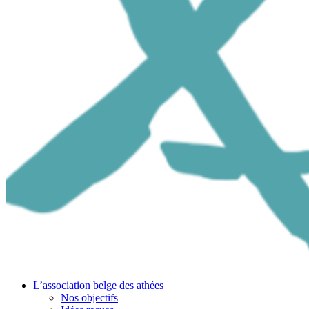
L’association belge des athées
Nos objectifs