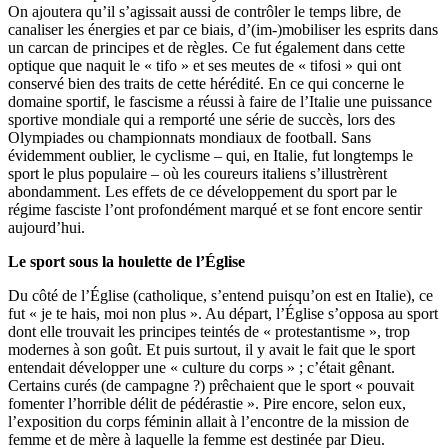
On ajoutera qu’il s’agissait aussi de contrôler le temps libre, de
canaliser les énergies et par ce biais, d’(im-)mobiliser les esprits dans
un carcan de principes et de règles. Ce fut également dans cette
optique que naquit le « tifo » et ses meutes de « tifosi » qui ont
conservé bien des traits de cette hérédité. En ce qui concerne le
domaine sportif, le fascisme a réussi à faire de l’Italie une puissance
sportive mondiale qui a remporté une série de succès, lors des
Olympiades ou championnats mondiaux de football. Sans
évidemment oublier, le cyclisme – qui, en Italie, fut longtemps le
sport le plus populaire – où les coureurs italiens s’illustrèrent
abondamment. Les effets de ce développement du sport par le
régime fasciste l’ont profondément marqué et se font encore sentir
aujourd’hui.
Le sport sous la houlette de l’Église
Du côté de l’Église (catholique, s’entend puisqu’on est en Italie), ce
fut « je te hais, moi non plus ». Au départ, l’Église s’opposa au sport
dont elle trouvait les principes teintés de « protestantisme », trop
modernes à son goût. Et puis surtout, il y avait le fait que le sport
entendait développer une « culture du corps » ; c’était gênant.
Certains curés (de campagne ?) prêchaient que le sport « pouvait
fomenter l’horrible délit de pédérastie ». Pire encore, selon eux,
l’exposition du corps féminin allait à l’encontre de la mission de
femme et de mère à laquelle la femme est destinée par Dieu.