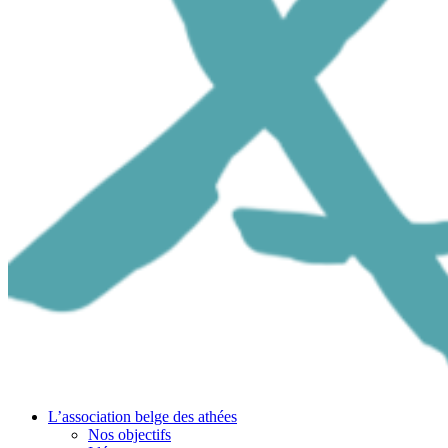
L’association belge des athées
Nos objectifs