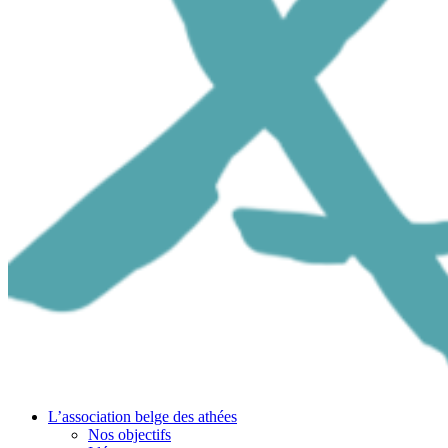
L’association belge des athées
Nos objectifs