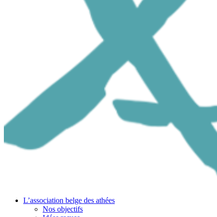
L’association belge des athées
Nos objectifs