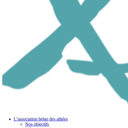
L’association belge des athées
Nos objectifs