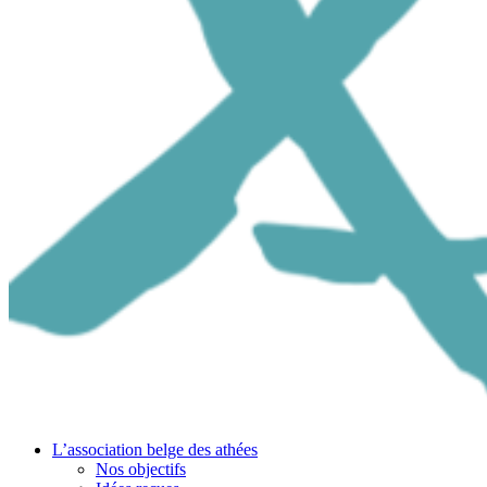
L’association belge des athées
Nos objectifs