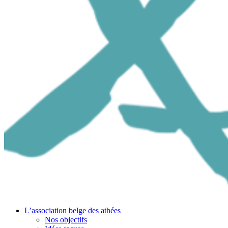
L’association belge des athées
Nos objectifs