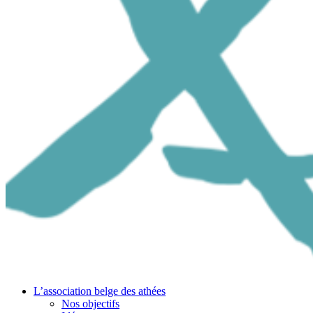
L’association belge des athées
Nos objectifs