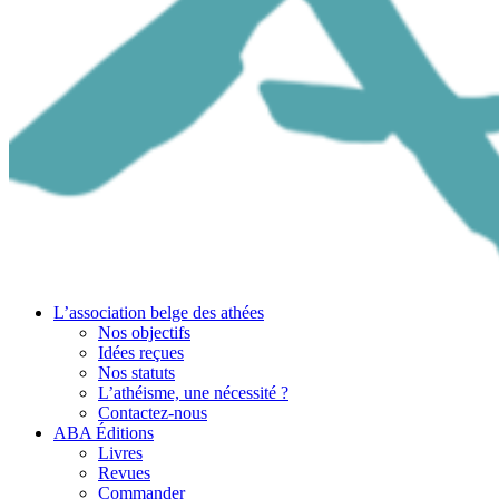
L’association belge des athées
Nos objectifs
Idées reçues
Nos statuts
L’athéisme, une nécessité ?
Contactez-nous
ABA Éditions
Livres
Revues
Commander