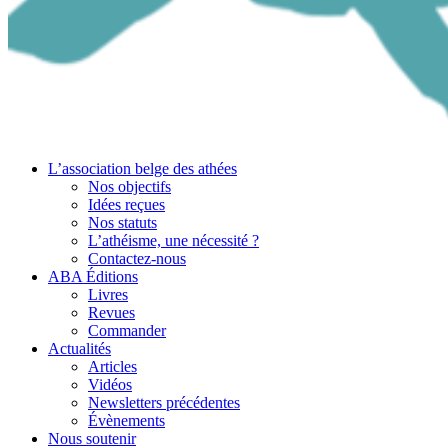
L’association belge des athées
Nos objectifs
Idées reçues
Nos statuts
L’athéisme, une nécessité ?
Contactez-nous
ABA Éditions
Livres
Revues
Commander
Actualités
Articles
Vidéos
Newsletters précédentes
Évènements
Nous soutenir