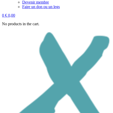
Devenir membre
Faire un don ou un legs
0
€
0,00
No products in the cart.