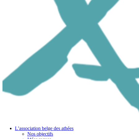
L’association belge des athées
Nos objectifs