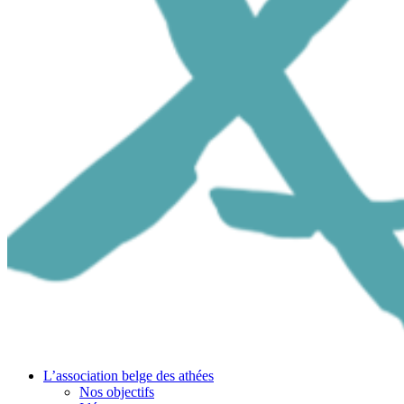
L’association belge des athées
Nos objectifs