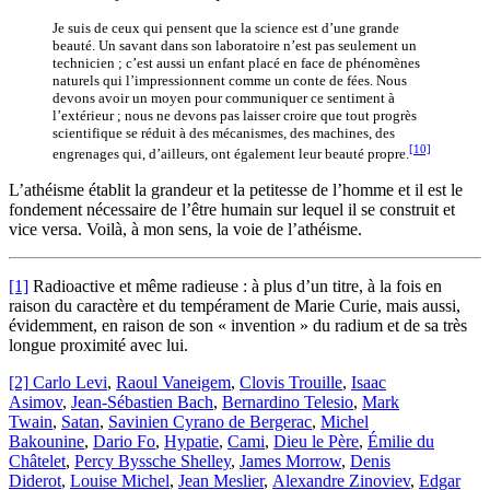
Je suis de ceux qui pensent que la science est d’une grande
beauté. Un savant dans son laboratoire n’est pas seulement un
technicien ; c’est aussi un enfant placé en face de phénomènes
naturels qui l’impressionnent comme un conte de fées. Nous
devons avoir un moyen pour communiquer ce sentiment à
l’extérieur ; nous ne devons pas laisser croire que tout progrès
scientifique se réduit à des mécanismes, des machines, des
[10]
engrenages qui, d’ailleurs, ont également leur beauté propre.
L’athéisme établit la grandeur et la petitesse de l’homme et il est le
fondement nécessaire de l’être humain sur lequel il se construit et
vice versa. Voilà, à mon sens, la voie de l’athéisme.
[1]
Radioactive et même radieuse : à plus d’un titre, à la fois en
raison du caractère et du tempérament de Marie Curie, mais aussi,
évidemment, en raison de son « invention » du radium et de sa très
longue proximité avec lui.
[2]
Carlo Levi
,
Raoul Vaneigem
,
Clovis Trouille
,
Isaac
Asimov
,
Jean-Sébastien Bach
,
Bernardino Telesio
,
Mark
Twain
,
Sa
tan
,
Savinien Cyrano de Bergerac
,
Michel
Bakounine
,
Dario Fo
,
Hypatie
,
Cami
,
Dieu le Père
,
Émilie du
Châtelet
,
Percy Byssche Shelley
,
James Morrow
,
Denis
Diderot
,
Louise Michel
,
Jean Meslier
,
Alexandre Zinoviev
,
Edgar