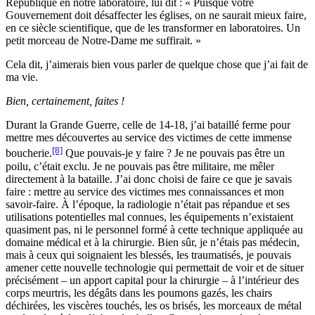
République en notre laboratoire, lui dit : « Puisque votre
Gouvernement doit désaffecter les églises, on ne saurait mieux faire,
en ce siècle scientifique, que de les transformer en laboratoires. Un
petit morceau de Notre-Dame me suffirait. »
Cela dit, j’aimerais bien vous parler de quelque chose que j’ai fait de
ma vie.
Bien, certainement, faites !
Durant la Grande Guerre, celle de 14-18, j’ai bataillé ferme pour
mettre mes découvertes au service des victimes de cette immense
[8]
boucherie.
Que pouvais-je y faire ? Je ne pouvais pas être un
poilu, c’était exclu. Je ne pouvais pas être militaire, me mêler
directement à la bataille. J’ai donc choisi de faire ce que je savais
faire : mettre au service des victimes mes connaissances et mon
savoir-faire. À l’époque, la radiologie n’était pas répandue et ses
utilisations potentielles mal connues, les équipements n’existaient
quasiment pas, ni le personnel formé à cette technique appliquée au
domaine médical et à la chirurgie. Bien sûr, je n’étais pas médecin,
mais à ceux qui soignaient les blessés, les traumatisés, je pouvais
amener cette nouvelle technologie qui permettait de voir et de situer
précisément – un apport capital pour la chirurgie – à l’intérieur des
corps meurtris, les dégâts dans les poumons gazés, les chairs
déchirées, les viscères touchés, les os brisés, les morceaux de métal