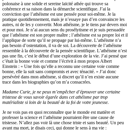
polonaise à une solide et sereine laïcité athée qui trouve sa
cohérence et sa raison dans la démarche scientifique. J’ai la
conviction que l’athéisme est une pensée pour soi-même. Je la
pratique quotidiennement, mais je n’essaye pas d’en convaincre les
autres, ni de les y convertir. Mon athéisme, je le tiens par devers moi
et pour moi. Je n’ai aucun sens du prosélytisme et je suis persuadée
que l’athéisme est son propre maître ; l’athéisme est sa propre loi et il
l’applique de sorte qu’il se propage par lui-même. L’athéisme n’a
pas besoin d’ostentation, il va de soi. La découverte de l’athéisme
ressemble à la découverte de la pensée scientifique. L’athéisme n’est
pas une fin, c’est le début d’une exploration de la vie. J’ai pensé que
c’était la bonne voie et comme l’écrivit à mon propos Albert
Einstein : « Une fois qu’elle a reconnu une certaine voie comme
bonne, elle la suit sans compromis et avec ténacité. » J’ai donc
persévéré dans mon athéisme, si discret qu’il n’en existe aucune
trace dans les biographies qu’on m’a consacrées.
Madame Curie, je ne peux m’empêcher d’éprouver une certaine
tristesse de vous savoir égarée dans cet athéisme par trop
matérialiste si loin de la beauté de la foi de votre jeunesse.
Je ne vois pas en quoi reconnaître que le monde est matière et
professer la science et l’athéisme pourraient être une cause de
tristesse. N’allez pas voir là une chose triste et sans beauté. Un peu
avant ma mort, je disais ceci, qui donne le sens à ma vie :