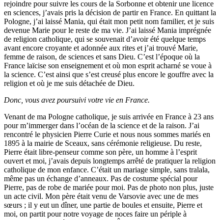
rejoindre pour suivre les cours de la Sorbonne et obtenir une licence
en sciences, j’avais pris la décision de partir en France. En quittant la
Pologne, j’ai laissé Mania, qui était mon petit nom familier, et je suis
devenue Marie pour le reste de ma vie. J’ai laissé Mania imprégnée
de religion catholique, qui se souvenait d’avoir été quelque temps
avant encore croyante et adonnée aux rites et j’ai trouvé Marie,
femme de raison, de sciences et sans Dieu. C’est l’époque où la
France laïcise son enseignement et où mon esprit acharné se voue à
la science. C’est ainsi que s’est creusé plus encore le gouffre avec la
religion et où je me suis détachée de Dieu.
Donc, vous avez poursuivi votre vie en France.
Venant de ma Pologne catholique, je suis arrivée en France à 23 ans
pour m’immerger dans l’océan de la science et de la raison. J’ai
rencontré le physicien Pierre Curie et nous nous sommes mariés en
1895 à la mairie de Sceaux, sans cérémonie religieuse. Du reste,
Pierre était libre-penseur comme son père, un homme à l’esprit
ouvert et moi, j’avais depuis longtemps arrêté de pratiquer la religion
catholique de mon enfance. C’était un mariage simple, sans tralala,
même pas un échange d’anneaux. Pas de costume spécial pour
Pierre, pas de robe de mariée pour moi. Pas de photo non plus, juste
un acte civil. Mon père était venu de Varsovie avec une de mes
sœurs ; il y eut un dîner, une partie de boules et ensuite, Pierre et
moi, on partit pour notre voyage de noces faire un périple à