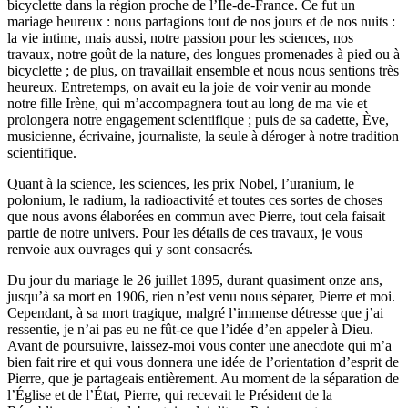
bicyclette dans la région proche de l’Île-de-France. Ce fut un
mariage heureux : nous partagions tout de nos jours et de nos nuits :
la vie intime, mais aussi, notre passion pour les sciences, nos
travaux, notre goût de la nature, des longues promenades à pied ou à
bicyclette ; de plus, on travaillait ensemble et nous nous sentions très
heureux. Entretemps, on avait eu la joie de voir venir au monde
notre fille Irène, qui m’accompagnera tout au long de ma vie et
prolongera notre engagement scientifique ; puis de sa cadette, Ève,
musicienne, écrivaine, journaliste, la seule à déroger à notre tradition
scientifique.
Quant à la science, les sciences, les prix Nobel, l’uranium, le
polonium, le radium, la radioactivité et toutes ces sortes de choses
que nous avons élaborées en commun avec Pierre, tout cela faisait
partie de notre univers. Pour les détails de ces travaux, je vous
renvoie aux ouvrages qui y sont consacrés.
Du jour du mariage le 26 juillet 1895, durant quasiment onze ans,
jusqu’à sa mort en 1906, rien n’est venu nous séparer, Pierre et moi.
Cependant, à sa mort tragique, malgré l’immense détresse que j’ai
ressentie, je n’ai pas eu ne fût-ce que l’idée d’en appeler à Dieu.
Avant de poursuivre, laissez-moi vous conter une anecdote qui m’a
bien fait rire et qui vous donnera une idée de l’orientation d’esprit de
Pierre, que je partageais entièrement. Au moment de la séparation de
l’Église et de l’État, Pierre, qui recevait le Président de la