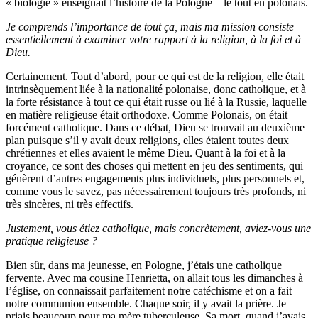
« biologie » enseignait l’histoire de la Pologne – le tout en polonais.
Je comprends l’importance de tout ça, mais ma mission consiste
essentiellement à examiner votre rapport à la religion, à la foi et à
Dieu.
Certainement. Tout d’abord, pour ce qui est de la religion, elle était
intrinsèquement liée à la nationalité polonaise, donc catholique, et à
la forte résistance à tout ce qui était russe ou lié à la Russie, laquelle
en matière religieuse était orthodoxe. Comme Polonais, on était
forcément catholique. Dans ce débat, Dieu se trouvait au deuxième
plan puisque s’il y avait deux religions, elles étaient toutes deux
chrétiennes et elles avaient le même Dieu. Quant à la foi et à la
croyance, ce sont des choses qui mettent en jeu des sentiments, qui
génèrent d’autres engagements plus individuels, plus personnels et,
comme vous le savez, pas nécessairement toujours très profonds, ni
très sincères, ni très effectifs.
Justement, vous étiez catholique, mais concrètement, aviez-vous une
pratique religieuse ?
Bien sûr, dans ma jeunesse, en Pologne, j’étais une catholique
fervente. Avec ma cousine Henrietta, on allait tous les dimanches à
l’église, on connaissait parfaitement notre catéchisme et on a fait
notre communion ensemble. Chaque soir, il y avait la prière. Je
priais beaucoup pour ma mère tuberculeuse. Sa mort, quand j’avais