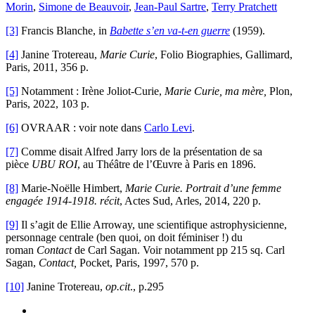
Morin
,
Simone de Beauvoir
,
Jean-Paul Sartre
,
Terry Pratchett
[3]
Francis Blanche, in
Babette s’en va-t-en guerre
(1959).
[4]
Janine Trotereau,
Marie Curie
, Folio Biographies, Gallimard,
Paris, 2011, 356 p.
[5]
Notamment : Irène Joliot-Curie,
Marie Curie, ma mère,
Plon,
Paris, 2022, 103 p.
[6]
OVRAAR : voir note dans
Carlo Levi
.
[7]
Comme disait Alfred Jarry lors de la présentation de sa
pièce
UBU ROI
, au Théâtre de l’Œuvre à Paris en 1896.
[8]
Marie-Noëlle Himbert,
Marie Curie. Portrait d’une femme
engagée 1914-1918. récit
, Actes Sud, Arles, 2014, 220 p.
[9]
Il s’agit de Ellie Arroway, une scientifique astrophysicienne,
personnage centrale (ben quoi, on doit féminiser !) du
roman
Contact
de Carl Sagan. Voir notamment pp 215 sq. Carl
Sagan,
Contact,
Pocket, Paris, 1997, 570 p.
[10]
Janine Trotereau,
op.cit
., p.295