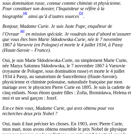
sous domination russe, connue comme chimiste et physicienne.
Pour constituer son dossier, l’Inquisiteur se réfère à la
[4]
[5]
biographie
ainsi qu’à d’autres sources
.
Bonjour, Madame Curie. Je suis Juste Pape, enquêteur de
[6]
l’Ovraar
en mission spéciale. Je voudrais tout d’abord m’assurer
que vous êtes bien
Marie Skłodowska-Curie, née le 7 novembre
1867 à Varsovie (en Pologne) et morte le 4 juillet 1934, à Passy
(Haute-Savoie – France).
Oui, je suis Marie Skłodowska-Curie, ou simplement Marie Curie,
née Marya Salomea Skłodowska, le 7 novembre 1867 à Varsovie
(royaume de Pologne, sous domination russe) et morte le 4 juillet
1934 à Passy, au sanatorium de Sancellemoz (Haute-Savoie),
physicienne et chimiste polonaise, naturalisée française par mon
mariage avec le physicien Pierre Curie en 1895. Je suis la cadette de
cinq enfants. Nous étions quatre filles : Zofia, Bronislawa, Helena et
moi et un seul garçon : Jozef.
Est-ce bien vous, Madame Curie, qui avez obtenu pour vos
recherches deux prix Nobel ?
Oui, mais il faut préciser les choses. En 1903, avec Pierre Curie,
mon mari, nous avons obtenu ensemble le prix Nobel de physique