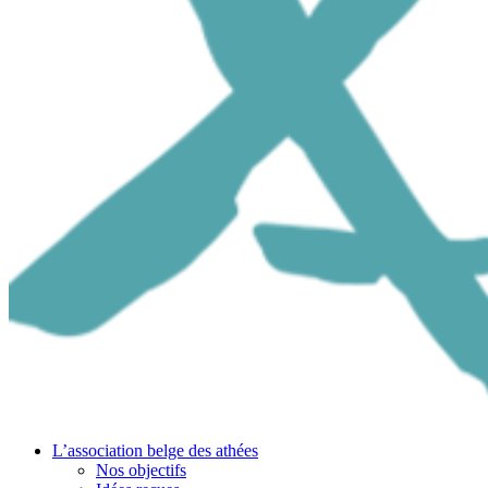
L’association belge des athées
Nos objectifs