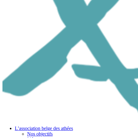
L’association belge des athées
Nos objectifs