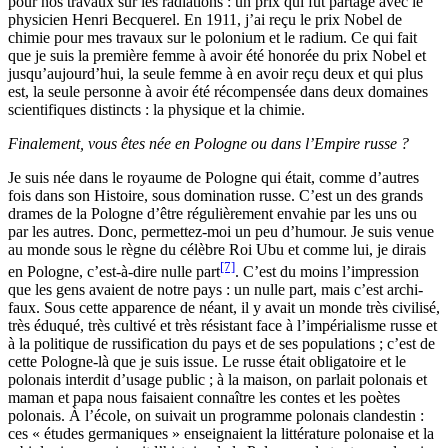
pour nos travaux sur les radiations : un prix qui fut partagé avec le
physicien Henri Becquerel. En 1911, j’ai reçu le prix Nobel de
chimie pour mes travaux sur le polonium et le radium. Ce qui fait
que je suis la première femme à avoir été honorée du prix Nobel et
jusqu’aujourd’hui, la seule femme à en avoir reçu deux et qui plus
est, la seule personne à avoir été récompensée dans deux domaines
scientifiques distincts : la physique et la chimie.
Finalement, vous êtes née en Pologne ou dans l’Empire russe ?
Je suis née dans le royaume de Pologne qui était, comme d’autres
fois dans son Histoire, sous domination russe. C’est un des grands
drames de la Pologne d’être régulièrement envahie par les uns ou
par les autres. Donc, permettez-moi un peu d’humour. Je suis venue
au monde sous le règne du célèbre Roi Ubu et comme lui, je dirais
[7]
en Pologne, c’est-à-dire nulle part
. C’est du moins l’impression
que les gens avaient de notre pays : un nulle part, mais c’est archi-
faux. Sous cette apparence de néant, il y avait un monde très civilisé,
très éduqué, très cultivé et très résistant face à l’impérialisme russe et
à la politique de russification du pays et de ses populations ; c’est de
cette Pologne-là que je suis issue. Le russe était obligatoire et le
polonais interdit d’usage public ; à la maison, on parlait polonais et
maman et papa nous faisaient connaître les contes et les poètes
polonais. À l’école, on suivait un programme polonais clandestin :
ces « études germaniques » enseignaient la littérature polonaise et la