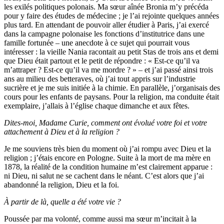
les exilés politiques polonais. Ma sœur aînée Bronia m’y précéda
pour y faire des études de médecine ; je l’ai rejointe quelques années
plus tard. En attendant de pouvoir aller étudier à Paris, j’ai exercé
dans la campagne polonaise les fonctions d’institutrice dans une
famille fortunée – une anecdote à ce sujet qui pourrait vous
intéresser : la vieille Nania racontait au petit Stas de trois ans et demi
que Dieu était partout et le petit de répondre : « Est-ce qu’il va
m’attraper ? Est-ce qu’il va me mordre ? » – et j’ai passé ainsi trois
ans au milieu des betteraves, où j’ai tout appris sur l’industrie
sucrière et je me suis initiée à la chimie. En parallèle, j’organisais des
cours pour les enfants de paysans. Pour la religion, ma conduite était
exemplaire, j’allais à l’église chaque dimanche et aux fêtes.
Dites-moi, Madame Curie, comment ont évolué votre foi et votre
attachement à Dieu et à la religion ?
Je me souviens très bien du moment où j’ai rompu avec Dieu et la
religion ; j’étais encore en Pologne. Suite à la mort de ma mère en
1878, la réalité de la condition humaine m’est clairement apparue :
ni Dieu, ni salut ne se cachent dans le néant. C’est alors que j’ai
abandonné la religion, Dieu et la foi.
À partir de là, quelle a été votre vie ?
Poussée par ma volonté, comme aussi ma sœur m’incitait à la