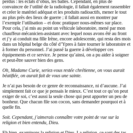
perdus : les éclats d’obus, les balles. Cependant, en plus de
convaincre de l’utilité de la radiologie, il fallait également rassembler
et créer le matériel adéquat et les produits radioactifs, mener le tout
au plus près des lieux de guerre ; il fallait aussi en montrer par
l’exemple l’utilisation – et donc pratiquer nous-mêmes sur place.
Pour cela, j’ai mis au point un véhicule laboratoire, mené par mon
chauffeur-mécanicien-assistant avec lequel nous avons été au front
et j’y ai conduit ma fille Irène, encore adolescente, qui resta des mois
dans un hôpital belge du côté d’Ypres à faire tourner le laboratoire et
à former du personnel. J’ai passé la guerre à développer ces
équipements et ce service. Je pense qu’ainsi, on a pu aider à soigner
et peut-être sauver bien des gens.
Oh, Madame Curie, seriez-vous restée chrétienne, on vous aurait
béatifiée, on aurait fait de vous une sainte.
Je n’ai pas besoin de ce genre de reconnaissance, ni d’aucune. J’ai
simplement fait ce que je pensais le mieux. C’est tout ce qu’on peut
exiger de soi, c’est aussi la seule chose qui peut apporter un peu de
bonheur. Que chacun file son cocon, sans demander pourquoi et à
quelle fin.
Soit. Cependant, j’aimerais connaître votre point de vue sur la
religion et bien entendu, Dieu.
Eh bien, examinons la religion et Dieu. La religion, ce sont des tas