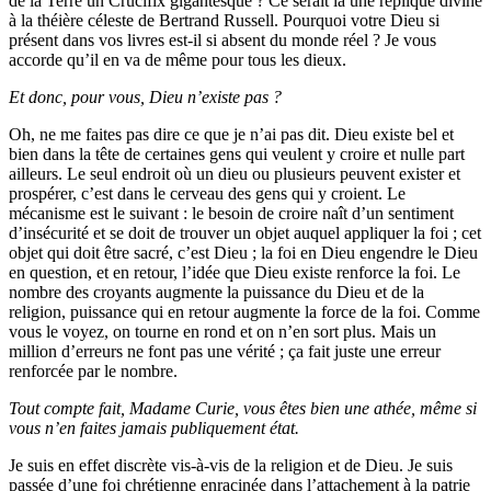
de la Terre un Crucifix gigantesque ? Ce serait là une réplique divine
à la théière céleste de Bertrand Russell. Pourquoi votre Dieu si
présent dans vos livres est-il si absent du monde réel ? Je vous
accorde qu’il en va de même pour tous les dieux.
Et donc, pour vous, Dieu n’existe pas ?
Oh, ne me faites pas dire ce que je n’ai pas dit. Dieu existe bel et
bien dans la tête de certaines gens qui veulent y croire et nulle part
ailleurs. Le seul endroit où un dieu ou plusieurs peuvent exister et
prospérer, c’est dans le cerveau des gens qui y croient. Le
mécanisme est le suivant : le besoin de croire naît d’un sentiment
d’insécurité et se doit de trouver un objet auquel appliquer la foi ; cet
objet qui doit être sacré, c’est Dieu ; la foi en Dieu engendre le Dieu
en question, et en retour, l’idée que Dieu existe renforce la foi. Le
nombre des croyants augmente la puissance du Dieu et de la
religion, puissance qui en retour augmente la force de la foi. Comme
vous le voyez, on tourne en rond et on n’en sort plus. Mais un
million d’erreurs ne font pas une vérité ; ça fait juste une erreur
renforcée par le nombre.
Tout compte fait, Madame Curie, vous êtes bien une athée, même si
vous n’en faites jamais publiquement état.
Je suis en effet discrète vis-à-vis de la religion et de Dieu. Je suis
passée d’une foi chrétienne enracinée dans l’attachement à la patrie