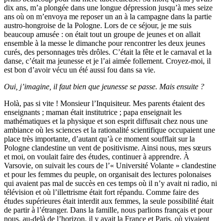
dix ans, m’a plongée dans une longue dépression jusqu’à mes seize
ans où on m’envoya me reposer un an à la campagne dans la partie
austro-hongroise de la Pologne. Lors de ce séjour, je me suis
beaucoup amusée : on était tout un groupe de jeunes et on allait
ensemble à la messe le dimanche pour rencontrer les deux jeunes
curés, des personnages très drôles. C’était la fête et le carnaval et la
danse, c’était ma jeunesse et je l’ai aimée follement. Croyez-moi, il
est bon d’avoir vécu un été aussi fou dans sa vie.
Oui, j’imagine, il faut bien que jeunesse se passe. Mais ensuite ?
Holà, pas si vite ! Monsieur l’Inquisiteur. Mes parents étaient des
enseignants ; maman était institutrice ; papa enseignait les
mathématiques et la physique et son esprit diffusait chez nous une
ambiance où les sciences et la rationalité scientifique occupaient une
place très importante, d’autant qu’à ce moment soufflait sur la
Pologne clandestine un vent de positivisme. Ainsi nous, mes sœurs
et moi, on voulait faire des études, continuer à apprendre. À
Varsovie, on suivait les cours de l’« Université Volante » clandestine
et pour les femmes du peuple, on organisait des lectures polonaises
qui avaient pas mal de succès en ces temps où il n’y avait ni radio, ni
télévision et où l’illettrisme était fort répandu. Comme faire des
études supérieures était interdit aux femmes, la seule possibilité était
de partir à l’étranger. Dans la famille, nous parlions français et pour
nous, au-delà de l’horizon, il y avait la France et Paris, où vivaient