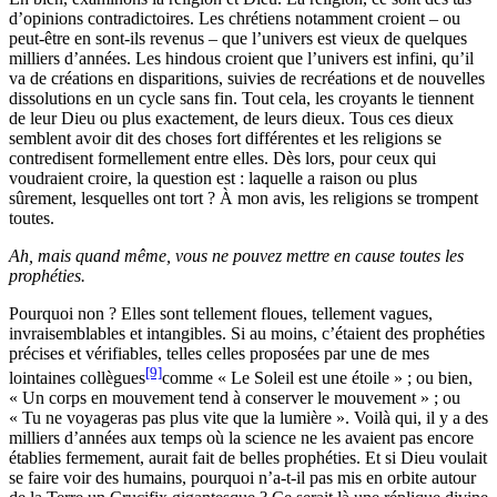
d’opinions contradictoires. Les chrétiens notamment croient – ou
peut-être en sont-ils revenus – que l’univers est vieux de quelques
milliers d’années. Les hindous croient que l’univers est infini, qu’il
va de créations en disparitions, suivies de recréations et de nouvelles
dissolutions en un cycle sans fin. Tout cela, les croyants le tiennent
de leur Dieu ou plus exactement, de leurs dieux. Tous ces dieux
semblent avoir dit des choses fort différentes et les religions se
contredisent formellement entre elles. Dès lors, pour ceux qui
voudraient croire, la question est : laquelle a raison ou plus
sûrement, lesquelles ont tort ? À mon avis, les religions se trompent
toutes.
Ah, mais quand même, vous ne pouvez mettre en cause toutes les
prophéties.
Pourquoi non ? Elles sont tellement floues, tellement vagues,
invraisemblables et intangibles. Si au moins, c’étaient des prophéties
précises et vérifiables, telles celles proposées par une de mes
[9]
lointaines collègues
comme « Le Soleil est une étoile » ; ou bien,
« Un corps en mouvement tend à conserver le mouvement » ; ou
« Tu ne voyageras pas plus vite que la lumière ». Voilà qui, il y a des
milliers d’années aux temps où la science ne les avaient pas encore
établies fermement, aurait fait de belles prophéties. Et si Dieu voulait
se faire voir des humains, pourquoi n’a-t-il pas mis en orbite autour