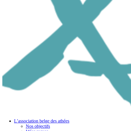
L’association belge des athées
Nos objectifs