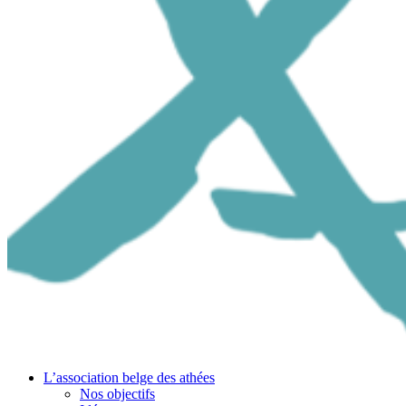
L’association belge des athées
Nos objectifs