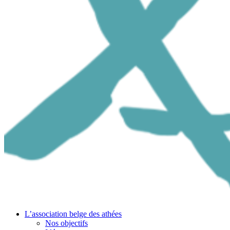
L’association belge des athées
Nos objectifs