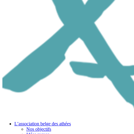
L’association belge des athées
Nos objectifs