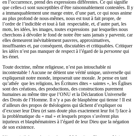
en l’occurrence, prend des expressions différentes. Ce qui signifie
que celles-ci sont susceptibles d’être raisonnablement contestées. Il y
a immanquablement une marge entre, d’une part, ce qui nous anime
au plus profond de nous-mêmes, nous est tout à fait propre, de
l’ordre de l’indicible et tout à fait respectable, et, d’autre part, les
mots, les idées, les images, toutes expressions par lesquelles nous
cherchons à dévoiler le fond de notre être sans jamais y parvenir, car
elles demeurent inévitablement pauvres, approximatives,
insuffisantes et, par conséquent, discutables et critiquables. Critiquer
les
idées
n’est pas manquer de respect à l’égard de la
personne
qui
les émet.
Toute doctrine, même religieuse, n’est pas intouchable ni
incontestable ! Aucune ne détient une vérité unique, universelle qui
expliquerait notre monde, imposerait une morale. Je pense en tant
qu’athée que les religions, les Écritures dites « saintes », les Églises
sont des créations, des productions, des constructions purement
humaines au même titre que l’ONU et la Déclaration Universelle
des Droits de l’Homme. Il n’y a pas de blasphème qui tienne ! Il est
d’ailleurs des propos de théologiens qui tâchent d’expliquer ou
d’excuser leur Dieu (et sans doute plus exactement leur foi !) face à
la problématique du « mal » et lesquels propos s’avèrent plus
injurieux et blasphématoires à l’égard de leur Dieu que la négation
de son existence.