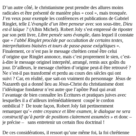
D’un autre côté, le christianisme peut prendre des allures moins
radicales et être présenté de manière plus « cool », mais tronquée.
J’en veux pour exemple les conférences et publications de Gabriel
Ringlet, telle
L’évangile d’un libre penseur
avec son sous-titre,
Dieu
est-il laïque ?
(Albin Michel). Robert Joly s’est empressé de riposter
par son petit livre,
Libre pensée sans évangile
, dans lequel il constate
que «
l’abbé Ringlet procède par occultation de certains textes,
interprétations biaisées et tours de passe-passe exégétiques
».
Finalement, ce n’est pas le message chrétien censé être celui
d’origine que Ringlet annonce, mais c’est proprement le sien, c’est-
à-dire le message originel interprété, arrangé, remis aux goûts du
jour. D’ailleurs, le message chrétien d’origine peut-il être retrouvé ?
Ne s’est-il pas transformé et perdu au cours des siècles qui ont
suivi ? Car, en réalité, que sait-on vraiment du personnage Jésus de
Nazareth qui a donné lieu au Jésus-Christ du christianisme dont
l’idéologue fondateur n’est autre que l’apôtre Paul qui avait
l’avantage de bien connaître les Écritures et pratiques juives avec
lesquelles il a d’ailleurs irrémédiablement coupé le cordon
ombilical ? De toute façon, Robert Joly fait pertinemment
remarquer qu’«
entre croyance et libre examen, le dialogue ne sera
constructif qu’à partir de positions clairement assumées »
et donc –
je précise –
sans entretenir un certain flou doctrinal !
De ces considérations, il ressort qu’une même foi, la foi chrétienne