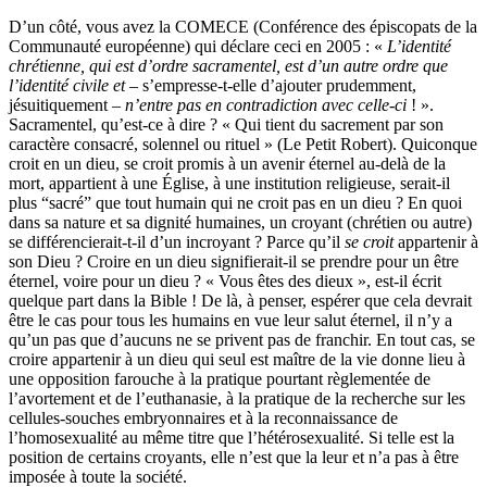
D’un côté, vous avez la COMECE (Conférence des épiscopats de la
Communauté européenne) qui déclare ceci en 2005 : «
L’identité
chrétienne, qui est d’ordre
sacramentel
, est d’un
autre ordre
que
l’identité civile et
– s’empresse-t-elle d’ajouter prudemment,
jésuitiquement –
n’entre pas en contradiction avec celle-ci
! ».
Sacramentel, qu’est-ce à dire ? « Qui tient du sacrement par son
caractère consacré, solennel ou rituel » (Le Petit Robert). Quiconque
croit en un dieu, se croit promis à un avenir éternel au-delà de la
mort, appartient à une Église, à une institution religieuse, serait-il
plus “sacré” que tout humain qui ne croit pas en un dieu ? En quoi
dans sa nature et sa dignité humaines, un croyant (chrétien ou autre)
se différencierait-t-il d’un incroyant ? Parce qu’il
se croit
appartenir à
son Dieu ? Croire en un dieu signifierait-il se prendre pour un être
éternel, voire pour un dieu ? « Vous êtes des dieux », est-il écrit
quelque part dans la Bible ! De là, à penser, espérer que cela devrait
être le cas pour tous les humains en vue leur salut éternel, il n’y a
qu’un pas que d’aucuns ne se privent pas de franchir. En tout cas, se
croire appartenir à un dieu qui seul est maître de la vie donne lieu à
une opposition farouche à la pratique pourtant règlementée de
l’avortement et de l’euthanasie, à la pratique de la recherche sur les
cellules-souches embryonnaires et à la reconnaissance de
l’homosexualité au même titre que l’hétérosexualité. Si telle est la
position de certains croyants, elle n’est que la leur et n’a pas à être
imposée à toute la société.