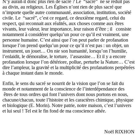
N’y aurait-il donc plus rien de sacré ? Le “sacré” ne se réduit pas
au divin, au religieux. Les Églises n’ont rien de plus sacré que
n’importe quelle autre communauté, association, institution, société
civile. Le “sacré”, c’est ce regard, ce deuxième regard, celui du
respect, qui reconnait aux réalités, aux choses comme aux êtres
vivants, leur valeur, leur importance, leur raison d’être ; il consiste
notamment à considérer quelqu’un pour ce qu’il est vraiment, une
personne humaine. C’est ainsi que l’on peut parler de profanation
lorsque l’on prend quelqu’un pour ce qu’il n’est pas : un objet, un
instrument, un jouet… On nie son humanité, lorsqu’on l’humilie,
l’enlaidit, le démoralise, le torture, l’assassine… Et il y a encore
profanation lorsque l’on détériore, pollue, perturbe la Nature… C’est
dire l’ampleur, la gravité et la multiplicité des profanations perpétrées
à chaque instant dans le monde.
Enfin, le sens du sacré se nourrit de la vision que l’on se fait du
monde et notamment de la conscience de l’interdépendance des
êtres de tous ordres qui font l’univers dont nous portons en nous,
chacune/chacun, toute l’histoire et les caractères chimique, physique
et biologique (E. Morin). Notre patrie, notre maison, c’est l’univers
et lui seul ! Tel est le fin fond de ma conscience athée.
Noël RIXHON