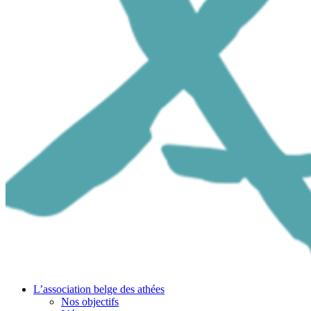
L’association belge des athées
Nos objectifs