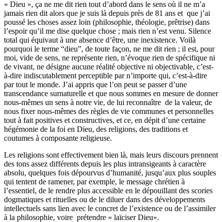
« Dieu », ça ne me dit rien tout d’abord dans le sens où il ne m’a
jamais rien dit alors que je suis là depuis près de 81 ans et que j’ai
poussé les choses assez loin (philosophie, théologie, prêtrise) dans
l’espoir qu’il me dise quelque chose ; mais rien n’est venu. Silence
total qui équivaut à une absence d’être, une inexistence. Voilà
pourquoi le terme “dieu”, de toute façon, ne me dit rien ; il est, pour
moi, vide de sens, ne représente rien, n’évoque rien de spécifique ni
de vivant, ne désigne aucune réalité objective ni objectivable, c’est-
à-dire indiscutablement perceptible par n’importe qui, c’est-à-dire
par tout le monde. J’ai appris que l’on peut se passer d’une
transcendance surnaturelle et que nous sommes en mesure de donner
nous-mêmes un sens à notre vie, de lui reconnaître de la valeur, de
nous fixer nous-mêmes des règles de vie communes et personnelles
tout à fait positives et constructives, et ce, en dépit d’une certaine
hégémonie de la foi en Dieu, des religions, des traditions et
coutumes à composante religieuse.
Les religions sont effectivement bien là, mais leurs discours prennent
des tons assez différents depuis les plus intransigeants à caractère
absolu, quelques fois dépourvus d’humanité, jusqu’aux plus souples
qui tentent de ramener, par exemple, le message chrétien à
l’essentiel, de le rendre plus accessible en le dépouillant des scories
dogmatiques et rituelles ou de le diluer dans des développements
intellectuels sans lien avec le concret de l’existence ou de l’assimiler
à la philosophie, voire prétendre « laïciser Dieu».