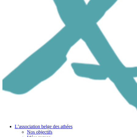
L’association belge des athées
Nos objectifs