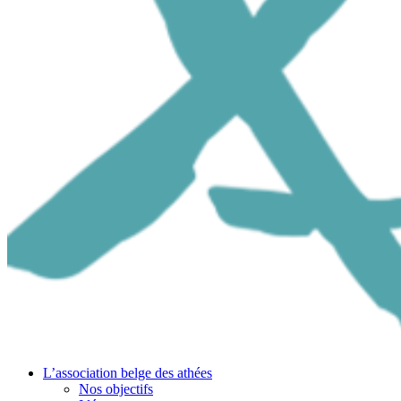
L’association belge des athées
Nos objectifs