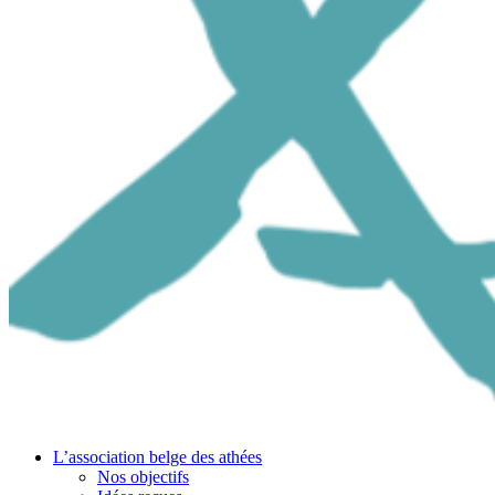
L’association belge des athées
Nos objectifs