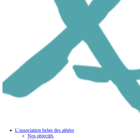
L’association belge des athées
Nos objectifs