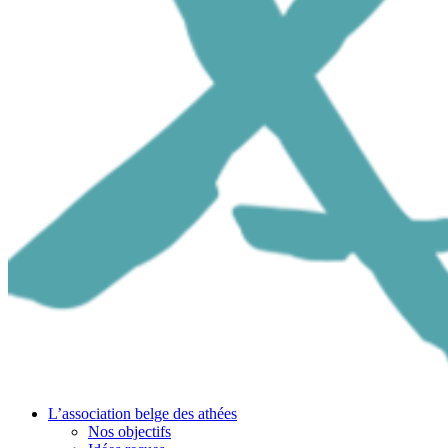
L’association belge des athées
Nos objectifs