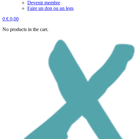
Devenir membre
Faire un don ou un legs
0
€
0,00
No products in the cart.