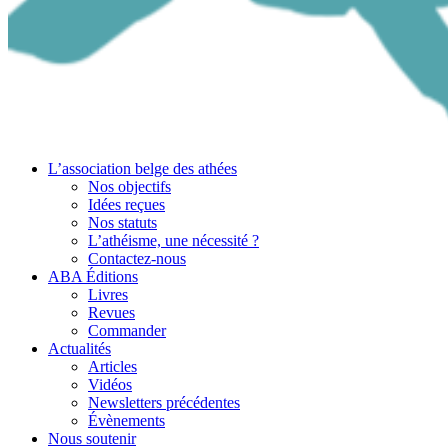
L’association belge des athées
Nos objectifs
Idées reçues
Nos statuts
L’athéisme, une nécessité ?
Contactez-nous
ABA Éditions
Livres
Revues
Commander
Actualités
Articles
Vidéos
Newsletters précédentes
Évènements
Nous soutenir