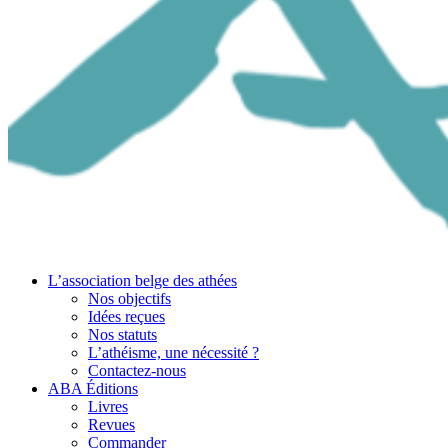
L’association belge des athées
Nos objectifs
Idées reçues
Nos statuts
L’athéisme, une nécessité ?
Contactez-nous
ABA Éditions
Livres
Revues
Commander