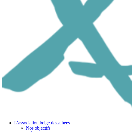
L’association belge des athées
Nos objectifs