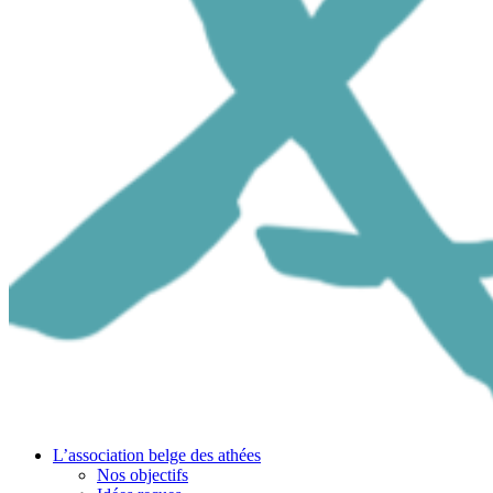
L’association belge des athées
Nos objectifs