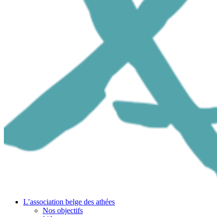
L’association belge des athées
Nos objectifs