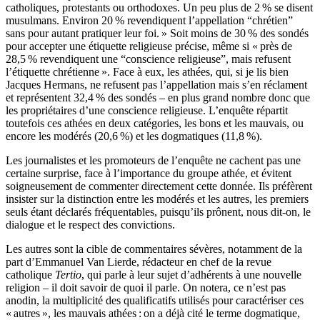
catholiques, protestants ou orthodoxes. Un peu plus de 2 % se disent
musulmans. Environ 20 % revendiquent l’appellation “chrétien”
sans pour autant pratiquer leur foi. » Soit moins de 30 % des sondés
pour accepter une étiquette religieuse précise, même si « près de
28,5 % revendiquent une “conscience religieuse”, mais refusent
l’étiquette chrétienne ». Face à eux, les athées, qui, si je lis bien
Jacques Hermans, ne refusent pas l’appellation mais s’en réclament
et représentent 32,4 % des sondés – en plus grand nombre donc que
les propriétaires d’une conscience religieuse. L’enquête répartit
toutefois ces athées en deux catégories, les bons et les mauvais, ou
encore les modérés (20,6 %) et les dogmatiques (11,8 %).
Les journalistes et les promoteurs de l’enquête ne cachent pas une
certaine surprise, face à l’importance du groupe athée, et évitent
soigneusement de commenter directement cette donnée. Ils préfèrent
insister sur la distinction entre les modérés et les autres, les premiers
seuls étant déclarés fréquentables, puisqu’ils prônent, nous dit-on, le
dialogue et le respect des convictions.
Les autres sont la cible de commentaires sévères, notamment de la
part d’Emmanuel Van Lierde, rédacteur en chef de la revue
catholique
Tertio
, qui parle à leur sujet d’adhérents à une nouvelle
religion – il doit savoir de quoi il parle. On notera, ce n’est pas
anodin, la multiplicité des qualificatifs utilisés pour caractériser ces
« autres », les mauvais athées : on a déjà cité le terme dogmatique,