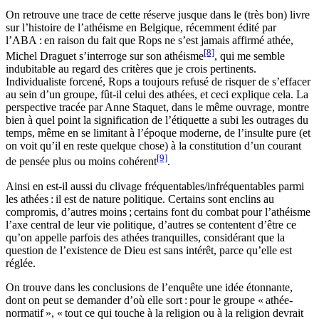
On retrouve une trace de cette réserve jusque dans le (très bon) livre
sur l’histoire de l’athéisme en Belgique, récemment édité par
l’ABA : en raison du fait que Rops ne s’est jamais affirmé athée,
[8]
Michel Draguet s’interroge sur son athéisme
, qui me semble
indubitable au regard des critères que je crois pertinents.
Individualiste forcené, Rops a toujours refusé de risquer de s’effacer
au sein d’un groupe, fût-il celui des athées, et ceci explique cela. La
perspective tracée par Anne Staquet, dans le même ouvrage, montre
bien à quel point la signification de l’étiquette a subi les outrages du
temps, même en se limitant à l’époque moderne, de l’insulte pure (et
on voit qu’il en reste quelque chose) à la constitution d’un courant
[9]
de pensée plus ou moins cohérent
.
Ainsi en est-il aussi du clivage fréquentables/infréquentables parmi
les athées : il est de nature politique. Certains sont enclins au
compromis, d’autres moins ; certains font du combat pour l’athéisme
l’axe central de leur vie politique, d’autres se contentent d’être ce
qu’on appelle parfois des athées tranquilles, considérant que la
question de l’existence de Dieu est sans intérêt, parce qu’elle est
réglée.
On trouve dans les conclusions de l’enquête une idée étonnante,
dont on peut se demander d’où elle sort : pour le groupe « athée-
normatif », « tout ce qui touche à la religion ou à la religion devrait