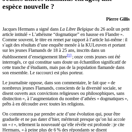
espèce nouvelle ?
Pierre Gillis
Jacques Hermans a signé dans
La Libre Belgique
du 26 août un petit
article intitulé « L’athéisme “dogmatique” en hausse en Flandre ».
Comme souvent, le titre en remet par rapport à l’article lui-même : il
s’agit des résultats d’une enquête menée à la KULeuven et portant
sur les jeunes Flamands de 18 à 25 ans, inscrits dans un
[1]
établissement d’enseignement libre
; onze cents jeunes ont été
interrogés, ce qui constitue sans doute un échantillon significatif de
cette tranche d’étudiants, mais pas de la population flamande dans
son ensemble. Le raccourci est plus porteur.
Le journaliste oppose, dans son commentaire, le fait que « de
nombreux jeunes Flamands, conscients de la diversité sociale, se
disent ouverts aux convictions religieuses ou philosophiques, sans
distinction », à l’augmentation du nombre d’athées « dogmatiques »,
prêts à en découdre avec toutes les religions.
On commencera par prendre acte d’une évolution qui, pour être
graduelle et ne pas dater d’hier, mériterait presque qu’on lui accole
un « r », tellement la nouveauté qu’elle révèle est profonde : je cite
Hermans, « à peine plus de 6 % des répondants se disent