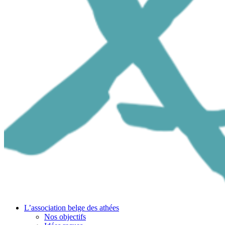
L’association belge des athées
Nos objectifs