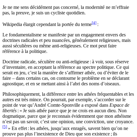
Je ne me sens décidément pas concerné, la modernité ne m’effraie
pas, la preuve, je suis un cycliste quotidien.
[4]
Wikipedia élargit cependant la portée du terme
:
Le fondamentalisme se manifeste par un engagement envers des
doctrines radicales et peu nuancées, généralement religieuses, mais
aussi séculières ou même anti-religieuses. Ce mot peut faire
référence à la politique.
Doctrine radicale, séculière ou anti-religieuse : à voir, sous réserve
d’inventaire, en acceptant la référence au spectre politique. Ce qui
serait en jeu, c’est la manière de s’affirmer athée, ou d’éviter de le
faire – dans certains cas, on contourne le problème en se déclarant
agnostique, et en se mettant ainsi à l’abri des noms d’oiseaux.
Philosophiquement, la différence entre les athées fréquentables et les
autres est très mince. On pourrait, par exemple, s’accorder sur le
point de vue qu’André Comte-Sponville a exposé dans
Espace de
libertés
: « Je suis athée parce que je ne crois en aucun dieu. Non
dogmatique, parce que je reconnais évidemment que mon athéisme
n’est pas un savoir, c’est une opinion, une conviction, une croyance.
[5]
» En effet : les athées, jusqu’aux enragés, savent bien qu’on ne
prouve pas plus l’inexistence de Dieu que son existence ; ils