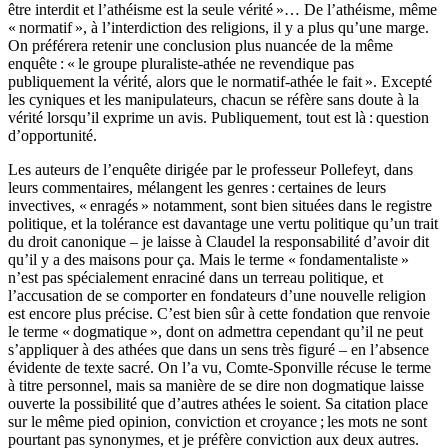
être interdit et l’athéisme est la seule vérité »… De l’athéisme, même
« normatif », à l’interdiction des religions, il y a plus qu’une marge.
On préférera retenir une conclusion plus nuancée de la même
enquête : « le groupe pluraliste-athée ne revendique pas
publiquement la vérité, alors que le normatif-athée le fait ». Excepté
les cyniques et les manipulateurs, chacun se réfère sans doute à la
vérité lorsqu’il exprime un avis. Publiquement, tout est là : question
d’opportunité.
Les auteurs de l’enquête dirigée par le professeur Pollefeyt, dans
leurs commentaires, mélangent les genres : certaines de leurs
invectives, « enragés » notamment, sont bien situées dans le registre
politique, et la tolérance est davantage une vertu politique qu’un trait
du droit canonique – je laisse à Claudel la responsabilité d’avoir dit
qu’il y a des maisons pour ça. Mais le terme « fondamentaliste »
n’est pas spécialement enraciné dans un terreau politique, et
l’accusation de se comporter en fondateurs d’une nouvelle religion
est encore plus précise. C’est bien sûr à cette fondation que renvoie
le terme « dogmatique », dont on admettra cependant qu’il ne peut
s’appliquer à des athées que dans un sens très figuré – en l’absence
évidente de texte sacré. On l’a vu, Comte-Sponville récuse le terme
à titre personnel, mais sa manière de se dire non dogmatique laisse
ouverte la possibilité que d’autres athées le soient. Sa citation place
sur le même pied opinion, conviction et croyance ; les mots ne sont
pourtant pas synonymes, et je préfère conviction aux deux autres.