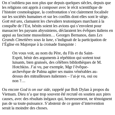
On n’oubliera pas non plus que depuis quelques siècles, depuis que
les religions ont appris à composer avec le récit scientifique de
l’histoire cosmologique, la confrontation s’est clairement focalisée
sur les sociétés humaines et sur les conflits dont elles sont le siège.
Gott mit uns
, clamaient les chevaliers teutoniques marchant à la
conquête de l’Est, bénits soient les avions qui s’envolent pour
massacrer les paysans abyssiniens, déclaraient les évêques italiens en
appui au fascisme mussolinien… Georges Bernanos, dans
Les
Grands Cimetières sous la lune
, s’indignait de la participation de
l’Église en Majorque à la croisade franquiste :
On vous voit, au nom du Père, du Fils et du Saint-
Esprit, bénir des arguments à répétition qui sortent tout
luisants, bien graissés, des célèbres bibliothèques de M.
Hotchkiss. J’ai vu, par exemple, Mgr l’évêque-
archevêque de Palma agiter ses mains vénérables au-
dessus des mitrailleuses italiennes – l’ai-je vu, oui ou
non ?…
Ou encore
God is on our side
, rappelé par Bob Dylan à propos du
Vietnam. Dieu n’a que trop souvent été recruté en soutien aux pires
causes, avec des résultats inégaux qui, heureusement, ne témoignent
pas de sa toute-puissance. S’abstenir de ce genre d’intervention
serait la moindre des choses.