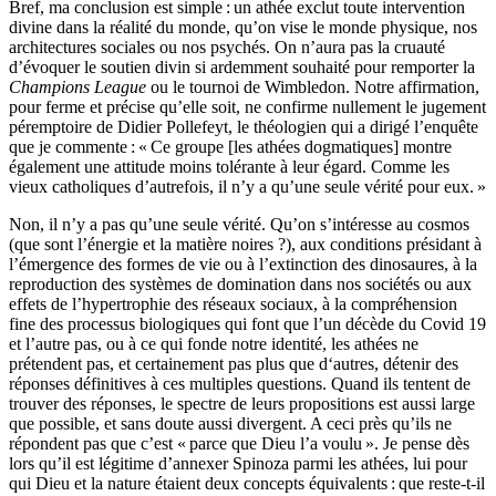
Bref, ma conclusion est simple : un athée exclut toute intervention
divine dans la réalité du monde, qu’on vise le monde physique, nos
architectures sociales ou nos psychés. On n’aura pas la cruauté
d’évoquer le soutien divin si ardemment souhaité pour remporter la
Champions League
ou le tournoi de Wimbledon. Notre affirmation,
pour ferme et précise qu’elle soit, ne confirme nullement le jugement
péremptoire de Didier Pollefeyt, le théologien qui a dirigé l’enquête
que je commente : « Ce groupe [les athées dogmatiques] montre
également une attitude moins tolérante à leur égard. Comme les
vieux catholiques d’autrefois, il n’y a qu’une seule vérité pour eux. »
Non, il n’y a pas qu’une seule vérité. Qu’on s’intéresse au cosmos
(que sont l’énergie et la matière noires ?), aux conditions présidant à
l’émergence des formes de vie ou à l’extinction des dinosaures, à la
reproduction des systèmes de domination dans nos sociétés ou aux
effets de l’hypertrophie des réseaux sociaux, à la compréhension
fine des processus biologiques qui font que l’un décède du Covid 19
et l’autre pas, ou à ce qui fonde notre identité, les athées ne
prétendent pas, et certainement pas plus que d‘autres, détenir des
réponses définitives à ces multiples questions. Quand ils tentent de
trouver des réponses, le spectre de leurs propositions est aussi large
que possible, et sans doute aussi divergent. A ceci près qu’ils ne
répondent pas que c’est « parce que Dieu l’a voulu ». Je pense dès
lors qu’il est légitime d’annexer Spinoza parmi les athées, lui pour
qui Dieu et la nature étaient deux concepts équivalents : que reste-t-il