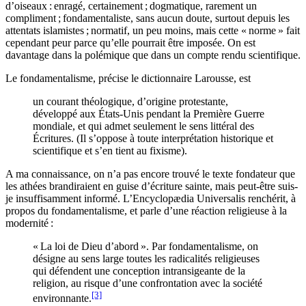
d’oiseaux : enragé, certainement ; dogmatique, rarement un
compliment ; fondamentaliste, sans aucun doute, surtout depuis les
attentats islamistes ; normatif, un peu moins, mais cette « norme » fait
cependant peur parce qu’elle pourrait être imposée. On est
davantage dans la polémique que dans un compte rendu scientifique.
Le fondamentalisme, précise le dictionnaire Larousse, est
un courant théologique, d’origine protestante,
développé aux États-Unis pendant la Première Guerre
mondiale, et qui admet seulement le sens littéral des
Écritures. (Il s’oppose à toute interprétation historique et
scientifique et s’en tient au fixisme).
A ma connaissance, on n’a pas encore trouvé le texte fondateur que
les athées brandiraient en guise d’écriture sainte, mais peut-être suis-
je insuffisamment informé. L’Encyclopædia Universalis renchérit, à
propos du fondamentalisme, et parle d’une réaction religieuse à la
modernité :
« La loi de Dieu d’abord
». Par fondamentalisme, on
désigne au sens large toutes les radicalités religieuses
qui défendent une conception intransigeante de la
religion, au risque d’une confrontation avec la société
[3]
environnante.