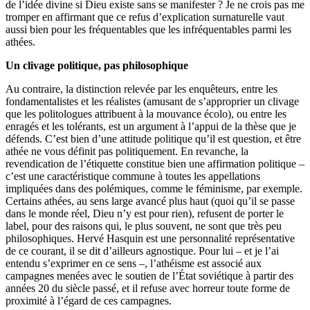
de l’idée divine si Dieu existe sans se manifester ? Je ne crois pas me
tromper en affirmant que ce refus d’explication surnaturelle vaut
aussi bien pour les fréquentables que les infréquentables parmi les
athées.
Un clivage politique, pas philosophique
Au contraire, la distinction relevée par les enquêteurs, entre les
fondamentalistes et les réalistes (amusant de s’approprier un clivage
que les politologues attribuent à la mouvance écolo), ou entre les
enragés et les tolérants, est un argument à l’appui de la thèse que je
défends. C’est bien d’une attitude politique qu’il est question, et être
athée ne vous définit pas politiquement. En revanche, la
revendication de l’étiquette constitue bien une affirmation politique –
c’est une caractéristique commune à toutes les appellations
impliquées dans des polémiques, comme le féminisme, par exemple.
Certains athées, au sens large avancé plus haut (quoi qu’il se passe
dans le monde réel, Dieu n’y est pour rien), refusent de porter le
label, pour des raisons qui, le plus souvent, ne sont que très peu
philosophiques. Hervé Hasquin est une personnalité représentative
de ce courant, il se dit d’ailleurs agnostique. Pour lui – et je l’ai
entendu s’exprimer en ce sens –, l’athéisme est associé aux
campagnes menées avec le soutien de l’État soviétique à partir des
années 20 du siècle passé, et il refuse avec horreur toute forme de
proximité à l’égard de ces campagnes.