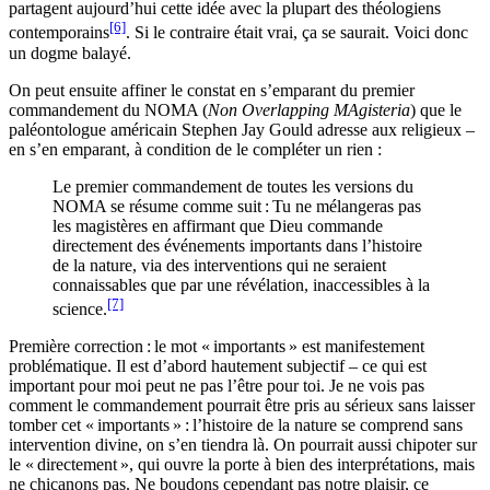
partagent aujourd’hui cette idée avec la plupart des théologiens
[6]
contemporains
. Si le contraire était vrai, ça se saurait. Voici donc
un dogme balayé.
On peut ensuite affiner le constat en s’emparant du premier
commandement du NOMA (
Non Overlapping MAgisteria
) que le
paléontologue américain Stephen Jay Gould adresse aux religieux –
en s’en emparant, à condition de le compléter un rien :
Le premier commandement de toutes les versions du
NOMA se résume comme suit : Tu ne mélangeras pas
les magistères en affirmant que Dieu commande
directement des événements importants dans l’histoire
de la nature, via des interventions qui ne seraient
connaissables que par une révélation, inaccessibles à la
[7]
science.
Première correction : le mot « importants » est manifestement
problématique. Il est d’abord hautement subjectif – ce qui est
important pour moi peut ne pas l’être pour toi. Je ne vois pas
comment le commandement pourrait être pris au sérieux sans laisser
tomber cet « importants » : l’histoire de la nature se comprend sans
intervention divine, on s’en tiendra là. On pourrait aussi chipoter sur
le « directement », qui ouvre la porte à bien des interprétations, mais
ne chicanons pas. Ne boudons cependant pas notre plaisir, ce