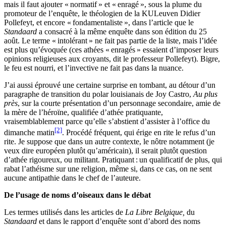
mais il faut ajouter « normatif » et « enragé », sous la plume du
promoteur de l’enquête, le théologien de la KULeuven Didier
Pollefeyt, et encore « fondamentaliste », dans l’article que le
Standaard
a consacré à la même enquête dans son édition du 25
août. Le terme « intolérant » ne fait pas partie de la liste, mais l’idée
est plus qu’évoquée (ces athées « enragés » essaient d’imposer leurs
opinions religieuses aux croyants, dit le professeur Pollefeyt). Bigre,
le feu est nourri, et l’invective ne fait pas dans la nuance.
J’ai aussi éprouvé une certaine surprise en tombant, au détour d’un
paragraphe de transition du polar louisianais de Joy Castro,
Au plus
près
, sur la courte présentation d’un personnage secondaire, amie de
la mère de l’héroïne, qualifiée d’athée pratiquante,
vraisemblablement parce qu’elle s’abstient d’assister à l’office du
[2]
dimanche matin
. Procédé fréquent, qui érige en rite le refus d’un
rite. Je suppose que dans un autre contexte, le nôtre notamment (je
veux dire européen plutôt qu’américain), il serait plutôt question
d’athée rigoureux, ou militant. Pratiquant : un qualificatif de plus, qui
rabat l’athéisme sur une religion, même si, dans ce cas, on ne sent
aucune antipathie dans le chef de l’auteure.
De l’usage de noms d’oiseaux dans le débat
Les termes utilisés dans les articles de
La Libre Belgique,
du
Standaard
et dans le rapport d’enquête sont d’abord des noms