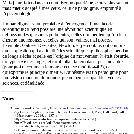
Mais j’aurais tendance à en utiliser un quatrième, certes plus savant,
mais mieux adapté à mes yeux, celui de paradigme, emprunté à
l’épistémologie.
Un paradigme est un préalable à l’émergence d’une théorie
scientifique ; il rend possible une révolution scientifique en
définissant les questions pertinentes, celles qui méritent qu’on leur
cherche une réponse, et celles qui sont vaines, mal posées.
Exemple : Galilée, Descartes, Newton, et j’en oublie, ont compris
que la question qui avait titillé les scientifiques-philosophes pendant
de longs siècles (quelle est l’origine du mouvement ?) était absurde,
du type sexe des anges, et qu’il fallait la remplacer par une autre
(pourquoi et comment le mouvement se modifie-t-il ?), ce
qu’exprime le principe d’inertie. L’athéisme est un paradigme pour
une vision moderne du monde, pleinement compatible avec les
sciences, et désaliénée.
Notes
Pour consulter l’enquête,
https://www.kuleuven.be/thomas/nieuwsbrief/20210824/
↑
Joy Castro,
Au plus près
, traduction de Thomas Bauduret, Paris, Gallimard, coll.
« Série noire », 2016, p. 157.
↑
https://www.universalis.fr/encyclopedie/fondamentalisme/
↑
https://fr.wikipedia.org/wiki/Fondamentalisme
↑
Espace de libertés
, septembre 2018 (n° 471).
↑
Cette impuissance à démontrer, sous la forme d’un constat en miroir, n’est
cependant pas le reflet d’une symétrie intrinsèque : jusqu’à nouvel ordre, la charge