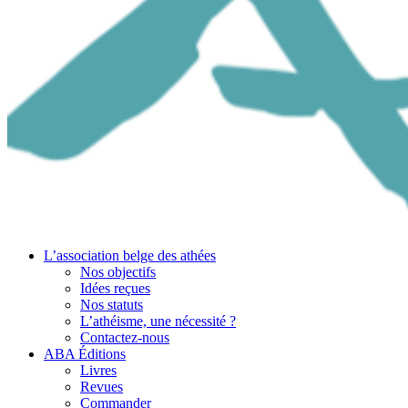
L’association belge des athées
Nos objectifs
Idées reçues
Nos statuts
L’athéisme, une nécessité ?
Contactez-nous
ABA Éditions
Livres
Revues
Commander