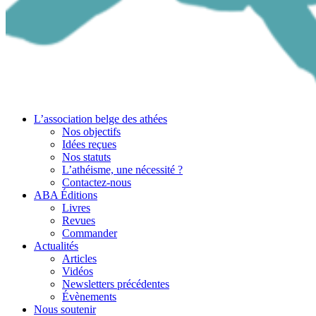
L’association belge des athées
Nos objectifs
Idées reçues
Nos statuts
L’athéisme, une nécessité ?
Contactez-nous
ABA Éditions
Livres
Revues
Commander
Actualités
Articles
Vidéos
Newsletters précédentes
Évènements
Nous soutenir