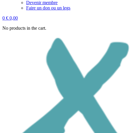
Devenir membre
Faire un don ou un legs
0
€
0,00
No products in the cart.