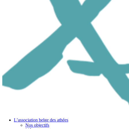
L’association belge des athées
Nos objectifs