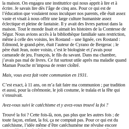
la maison. On engagea une institutrice qui nous apprit à lire et à
écrire. Je savais lire dès l’âge de cinq ans. Pour ce qui est de
l’éducation que voulaient nous inculquer nos parents, elle était assez
vaste et visait à nous offrir une large culture humaniste assez
éclectique et pleine de fantaisie. Il y avait des livres partout dans la
maison. Tout le monde lisait et aimait les histoires de la Comtesse de
Ségur. Nous avions accès à la bibliothèque familiale sans restriction,
même à celle des voisins, les Rostand – une lignée, ces Rostand :
Edmond, le grand-père, était l’auteur de Cyrano de Bergerac ; le
père était Jean, notre voisin, c’est le biologiste et j’avais pour
camarade de jeu, François, le fils du savant. Dans ma chambre,
j’avais pas mal de livres. Ce fut surtout utile après ma maladie quand
Maman Pouche m’imposa de rester cloîtré.
Mais, vous avez fait votre communion en 1931.
C’est exact, à 11 ans, on m’a fait faire ma communion ; par tradition
et aussi, pour la cérémonie, le joli costume, le tralala et la fête qui
s’ensuivait.
A
vez-vous suivi le catéchisme et y avez-vous trouvé la foi ?
Trouvé la foi ? Cette fois-là, non, pas plus que les autres fois ; de
toute façon, enfant, la foi, ça ne comptait pas. Pour ce qui est du
catéchisme, l’idée même d’être catéchumène me révulse encore