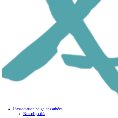
L’association belge des athées
Nos objectifs