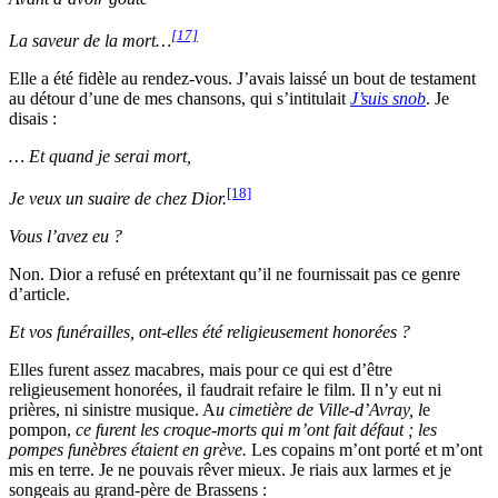
[17]
La saveur de la mort…
Elle a été fidèle au rendez-vous. J’avais laissé un bout de testament
au détour d’une de mes chansons, qui s’intitulait
J’suis snob
. Je
disais :
… Et quand je serai mort,
[18]
Je veux un suaire de chez Dior.
Vous l’avez eu ?
Non. Dior a refusé en prétextant qu’il ne fournissait pas ce genre
d’article.
Et vos funérailles, ont-elles été religieusement honorées ?
Elles furent assez macabres, mais pour ce qui est d’être
religieusement honorées, il faudrait refaire le film. Il n’y eut ni
prières, ni sinistre musique. A
u cimetière de Ville-d’Avray, l
e
pompon,
ce furent les croque-morts qui m’ont fait défaut ; les
pompes funèbres étaient en grève.
Les copains m’ont porté et m’ont
mis en terre. Je ne pouvais rêver mieux. Je riais aux larmes et je
songeais au grand-père de Brassens :