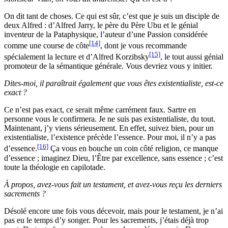
On dit tant de choses. Ce qui est sûr, c’est que je suis un disciple de
deux Alfred : d’Alfred Jarry, le père du Père Ubu et le génial
inventeur de la Pataphysique, l’auteur d’une Passion considérée
[14]
comme une course de côte
, dont je vous recommande
[15]
spécialement la lecture et d’Alfred Korzibsky
, le tout aussi génial
promoteur de la sémantique générale. Vous devriez vous y initier.
Dites-moi, il paraîtrait également que vous êtes existentialiste, est-ce
exact ?
Ce n’est pas exact, ce serait même carrément faux. Sartre en
personne vous le confirmera. Je ne suis pas existentialiste, du tout.
Maintenant, j’y viens sérieusement. En effet, suivez bien, pour un
existentialiste, l’existence précède l’essence. Pour moi, il n’y a pas
[16]
d’essence.
Ça vous en bouche un coin côté religion, ce manque
d’essence ; imaginez Dieu, l’Être par excellence, sans essence ; c’est
toute la théologie en capilotade.
À propos, avez-vous fait un testament, et avez-vous reçu les derniers
sacrements ?
Désolé encore une fois vous décevoir, mais pour le testament, je n’ai
pas eu le temps d’y songer. Pour les sacrements, j’étais déjà trop