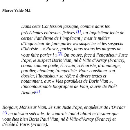
Marco Valdo M.I.
Dans cette Confession jazzique, comme dans les
[1]
précédentes entrevues fictives
, un Inquisiteur tente de
cerner l’athéisme de l’impétrant ; c’est le métier
d’Inquisiteur de faire parler les suspectes et les suspects
d’hérésie – « Parlez, parlez, nous avons les moyens de
[2]
vous faire parler ! »
On trouve, face à l’enquêteur Juste
Pape, le suspect Boris Vian, né à Ville-d’Avray (France),
connu comme poète, écrivain, scénariste, dramaturge,
parolier, chanteur, trompettiste. Pour constituer son
dossier, l’Inquisiteur se réfère à divers textes et
notamment, aux « Vies parallèles de Boris Vian »,
l’incontournable biographie de Vian, œuvre de Noël
[3]
Arnaud
.
Bonjour, Monsieur Vian. Je suis Juste Pape, enquêteur de l’Ovraar
[4]
en mission spéciale. Je voudrais tout d’abord m’assurer que
vous êtes bien Boris Paul Vian, né à Ville-d’Avray (France) et
décédé à Paris (France).