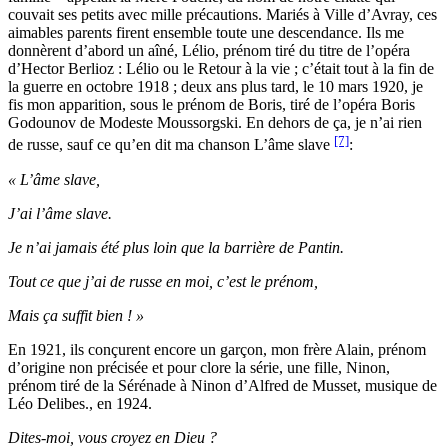
couvait ses petits avec mille précautions. Mariés à Ville d’Avray, ces
aimables parents firent ensemble toute une descendance. Ils me
donnèrent d’abord un aîné, Lélio, prénom tiré du titre de l’opéra
d’Hector Berlioz : Lélio ou le Retour à la vie ; c’était tout à la fin de
la guerre en octobre 1918 ; deux ans plus tard, le 10 mars 1920, je
fis mon apparition, sous le prénom de Boris, tiré de l’opéra Boris
Godounov de Modeste Moussorgski. En dehors de ça, je n’ai rien
[7]
de russe, sauf ce qu’en dit ma chanson L’âme slave
:
« L’âme slave,
J’ai l’âme slave.
Je n’ai jamais été plus loin que la barrière de Pantin.
Tout ce que j’ai de russe en moi, c’est le prénom,
Mais ça suffit bien ! »
En 1921, ils conçurent encore un garçon, mon frère Alain, prénom
d’origine non précisée et pour clore la série, une fille, Ninon,
prénom tiré de la Sérénade à Ninon d’Alfred de Musset, musique de
Léo Delibes., en 1924.
Dites-moi, vous croyez en Dieu ?