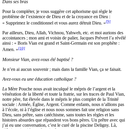
Dans ses bras
Pour la compléter, je vous suggère cet aphorisme qui règle le
problème de l’existence de Dieu et de la croyance en Dieu :
[9]
« Supprimez le conditionnel et vous aurez détruit Dieu. »
Par ailleurs, Dieu, Allah, Vichnou, Yahweh, etc. et moi aurions des
accointances ; mon ami et voisin de palier, Jacques Prévert l’a révélé
ainsi : « Boris Vian est grand et Saint-Germain est son prophète :
[10]
Amen. »
Monsieur Vian, avez-vous été baptisé ?
Je n’en ai aucun souvenir ; mais dans la famille Vian, ça se faisait.
Avez-vous eu une éducation catholique ?
L
a Mère Pouche nous avait inculqué le mépris de l’argent et la
vénération de la liberté et toute la fratrie, sur les traces de Paul Vian,
notre père, fut élevée dans le mépris le plus complet de la Trinité
sociale : Armée, Église, Argent. Comme enfants, nous n’allions pas
à l’école, ni à l’église et nous nous sommes fait une religion sans
Dieu, sans prêtre, sans catéchisme, sans toutes les règles et les
histoires absurdes que répandent vos bons pères. Un prêtre avec qui
j’ai eu une conversation, c’est le curé de la piscine Deligny. Là,