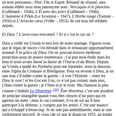
en trois personnes : Père, Fils et Esprit. Résumé de résumé, mes
romans édités sous mon patronyme sont :
Vercoquin et le plancton
(Gallimard – 1946),
L’Écume des jours
(Gallimard – 1946),
L’Automne à Pékin
(Le Scorpion – 1947),
L’Herbe rouge
(Toulain –
1950) et
L’Arrache-cœur
(Vrille – 1953). Ils ont tous été réédités
depuis.
Et Dieu ? L’avez-vous rencontré ? Et si c’est le cas où ?
Dieu a veillé sur Ursula et moi lors de notre mariage. Figurez-vous
que le repas de noces s’est déroulé dans le restaurant opportunément
nommé
À la grâce de Dieu
. On ne pouvait trouver meilleure
protection pour de jeunes tourtereaux ; j’ai pris mon étoile dans les
bras et nous avons dansé la
danse de l’Ourse et du Bison.
Depuis
qu’Ursula a quitté les Pyrénées pour me rejoindre, nous la dansons
entre Alpha du Centaure et Bételgeuse. Pour en revenir à Dieu, je ne
sais trop s’il milite contre la guerre – à voir l’Histoire – entre les
Dieu le veut !
et les
Got mit Uns
, ce n’est pas certain, mais moi,
j’étais contre la guerre ; je l’étais et je le reste. Ma chanson la plus
[20]
.
connue s’intitule
Le Déserteur
Être déserteur, c’est une position
de principe intangible quand vous êtes citoyen d’un pays qui en
agresse un autre ; dans le cas contraire, il va de soi qu’il faut
participer à la défense, y compris par les armes. C’est une nuance
qui a échappé à beaucoup. Je ne suis pas antimilitariste, mais je suis
violemment procivil. Je vous cite ce que je disais en 1955, au temps