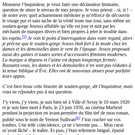
Monsieur l’Inquisiteur, je veux faire une déclaration liminaire,
question de situer le niveau de mes propos. Je vous prierai – si, si ! –
de noter avec quel acharnement méritoire je m’efforce de découvrir
le visage pur et sans tache de la vérité toute nue (oui, sans même un
soutien-gorge Jesoss) affublée qu’elle est jour et nuit par les
méchants de masques divers et bien propres à jeter le trouble dans
[5]
les esprits.
Je vois le point d’interrogation dans votre regard, alors
je précise que le soutien-gorge Jesoss était fort à la mode chez les
dames et les demoiselles dans le vent de l’époque. Jessos proposait
aussi des gaines et toutes sortes d’accessoires féminins modernes.
La marque a disparu et l’usine est depuis longtemps fermée.
Rassurez-vous, les dames et les demoiselles n’en sont pas réduites à
la tenue biblique d’Ève. Elles ont de nouveaux atours pour parfaire
leurs appas.
C’est bien beau cette histoire de soutien-gorge, dit l’Inquisiteur, mais
vous ne répondez pas à ma question.
J’y viens, j’y viens, je suis bien né à Ville-d’Avray le 10 mars 1920
et je suis bien mort à Paris, le 23 juin 1959, au cinéma Marbeuf
pendant la projection en avant-première du film tiré de mon roman,
[6]
publié sous le nom de Vernon Sullivan
J’irai cracher sur vos
tombes. Une telle coïncidence, ça ne s’invente pas… Mon cœur
m’avait lâché – le traître. Et puis, j’étais tellement fatigué, épuisé