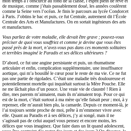
mon temps à l’obscurcir au fond de la classe, l’esprit plein de rêve et
de musique, comme j’étais passablement doué, les années coulèrent
comme la Seine vers l’océan. Je finis le parcours au lycée Condorcet
à Paris. J’obtins le bac et puis, ce fut Centrale, autrement dit l’École
Centrale des Arts et Manufactures. On en sortait ingénieurs des arts
et manufactures.
Vous parliez de votre maladie, elle devait être grave ; pouvez-vous
préciser de quoi vous souffriez et comme je devine que vous êtes
passé près de la mort, n’avez-vous pas dans ces moments solitaires
et terribles imaginé le Paradis et ses délices ultérieures ?
D’abord, ce fut une angine persistante et puis, un rhumatisme
articulaire et enfin, complication supplémentaire, une insuffisance
aortique, qui m’a bousillé le cœur pour le reste de ma vie. Ce ne fut
pas une partie de rigolades. C’était une maladie très douloureuse et
potentiellement mortelle qui inquiétait surtout la Mère Pouche. Elle
ne me lâchait plus d’un pouce. Une vraie vie de claustré ! Rien à
dire, mes parents m’aimaient, mais ils m’aimaient trop. Pour ce qui
est de la mort, c’était surtout à ma mère qu’elle faisait peur ; moi, à y
repenser, elle m’aurait bien plu, la camarde. Depuis ce moment-là, je
l’ai toujours sentie proche de moi, prête à m’emmener vivre avec
elle. Quant au Paradis et à ses délices, j’y ai songé, mais il ne
s’agissait pas de celui auquel vous pensez et encore moins, les
délices que vous imaginez. Que faire dans un lit quand adolescent,