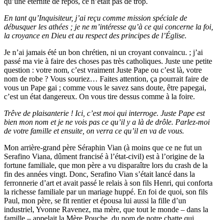
qu’une éternité de repos, ce n’était pas de trop.
En tant qu’
Inquisiteur, j’ai reçu comme mission spéciale de
débusquer les athées ; je ne m’intéresse qu’à ce qui concerne la foi,
la croyance en Dieu et au respect des principes de l’Église.
Je n’ai jamais été un bon chrétien, ni un croyant convaincu. ; j’ai
passé ma vie à faire des choses pas très catholiques. Juste une petite
question : votre nom, c’est vraiment Juste Pape ou c’est là, votre
nom de robe ? Vous souriez… Faites attention, ça pourrait faire de
vous un Pape gai ; comme vous le savez sans doute, être papegai,
c’est un état dangereux. On vous tire dessus comme à la foire.
Trêve de plaisanterie ! Ici, c’est moi qui interroge. Juste Pape est
bien mon nom et je ne vois pas ce qu’il y a là de drôle. Parlez-moi
de votre famille et ensuite, on verra ce qu’il en va de vous.
Mon arrière-grand père Séraphin Vian (à moins que ce ne fut un
Serafino Viana, dûment francisé à l’état-civil) est à l’origine de la
fortune familiale, que mon père a vu disparaître lors du crash de la
fin des années vingt. Donc, Serafino Vian s’était lancé dans la
ferronnerie d’art et avait passé le relais à son fils Henri, qui conforta
la richesse familiale par un mariage huppé. En foi de quoi, son fils
Paul, mon père, se fit rentier et épousa lui aussi la fille d’un
industriel, Yvonne Ravenez, ma mère, que tout le monde – dans la
famille – appelait la Mère Pouche, du nom de notre chatte qui