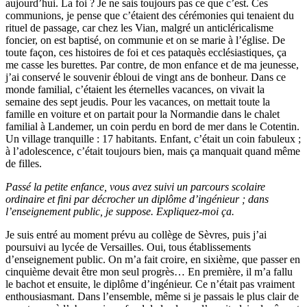
aujourd’hui. La foi ? Je ne sais toujours pas ce que c’est. Ces
communions, je pense que c’étaient des cérémonies qui tenaient du
rituel de passage, car chez les Vian, malgré un anticléricalisme
foncier, on est baptisé, on communie et on se marie à l’église. De
toute façon, ces histoires de foi et ces pataquès ecclésiastiques, ça
me casse les burettes. Par contre, de mon enfance et de ma jeunesse,
j’ai conservé le souvenir ébloui de vingt ans de bonheur. Dans ce
monde familial, c’étaient les éternelles vacances, on vivait la
semaine des sept jeudis. Pour les vacances, on mettait toute la
famille en voiture et on partait pour la Normandie dans le chalet
familial à Landemer, un coin perdu en bord de mer dans le Cotentin.
Un village tranquille : 17 habitants. Enfant, c’était un coin fabuleux ;
à l’adolescence, c’était toujours bien, mais ça manquait quand même
de filles.
Passé la petite enfance, vous avez suivi un parcours scolaire
ordinaire et fini par décrocher un diplôme d’ingénieur ; d
ans
l’enseignement public, je suppose. Expliquez-moi ça.
Je suis entré au moment prévu au collège de Sèvres, puis j’ai
poursuivi au lycée de Versailles. Oui, tous établissements
d’enseignement public. On m’a fait croire, en sixième, que passer en
cinquième devait être mon seul progrès… En première, il m’a fallu
le bachot et ensuite, le diplôme d’ingénieur. Ce n’était pas vraiment
enthousiasmant. Dans l’ensemble, même si je passais le plus clair de