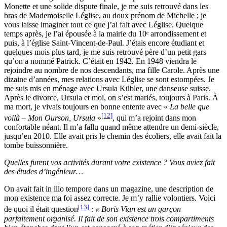
Monette et une solide dispute finale, je me suis retrouvé dans les
bras de Mademoiselle Léglise, au doux prénom de Michelle ; je
vous laisse imaginer tout ce que j’ai fait avec Léglise. Quelque
temps après, je l’ai épousée à la mairie du 10ᵉ arrondissement et
puis, à l’église Saint-Vincent-de-Paul. J’étais encore étudiant et
quelques mois plus tard, je me suis retrouvé père d’un petit gars
qu’on a nommé Patrick. C’était en 1942. En 1948 viendra le
rejoindre au nombre de nos descendants, ma fille Carole. Après une
dizaine d’années, mes relations avec Léglise se sont estompées. Je
me suis mis en ménage avec Ursula Kübler, une danseuse suisse.
Après le divorce, Ursula et moi, on s’est mariés, toujours à Paris. À
ma mort, je vivais toujours en bonne entente avec «
La belle que
[12]
voilà – Mon Ourson, Ursula
»
, qui m’a rejoint dans mon
confortable néant. Il m’a fallu quand même attendre un demi-siècle,
jusqu’en 2010. Elle avait pris le chemin des écoliers, elle avait fait la
tombe buissonnière.
Quelles furent vos activités durant votre existence ? Vous aviez fait
des études d’ingénieur…
On avait fait in illo tempore dans un magazine, une description de
mon existence ma foi assez correcte. Je m’y rallie volontiers. Voici
[13]
de quoi il était question
:
« Boris Vian est un garçon
parfaitement organisé. Il fait de son existence trois compartiments