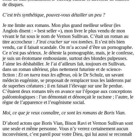
de disques.
C’est très synthétique, pouvez-vous détailler un peu ?
Je me limite aux romans. Mon plus grand meilleur selleur (les
Anglois disent : « best seller »), mon livre le plus vendu de mon
vivant le fut sous le nom de Vernon Sullivan. C’était un roman au
titre accrocheur :
J’irai cracher sur vos tombes
. Il s’est très bien
vendu, car il faisait scandale. On m’a accusé d’être un pornographe.
Ce n’est pas sérieux. Je déteste la pornographie, mais, je le confesse,
je suis un érotomane enthousiaste, surtout des blondes pulpeuses.
J’aime les déshabiller. Je l’ai d’ailleurs fait, toujours en Sullivan,
dans un roman ultérieur, plus nettement futuriste et de science-
fiction :
Et on tuera tous les affreux
, où le Dr Schulz, un savant
médecin eugéniste, se proposait de remplacer tous les laiderons par
de superbes créatures ; il en faisait l’élevage sur une île perdue.
C’étaient deux romans très en avance sur l’époque aux conceptions
paléontologiques : l’un démontait et dénonçait le racisme ; l’autre, le
règne de l’apparence et l’eugénisme social.
Moi, ce que je veux connaître, ce sont les romans de Boris Vian.
D’abord actons que Boris Vian, Bison Ravi et Vernon Sullivan sont
une seule et même personne. Vous n’y verrez certainement aucun
inconvénient, c’est pareil pour votre Dieu, qui lui aussi se reconnaît