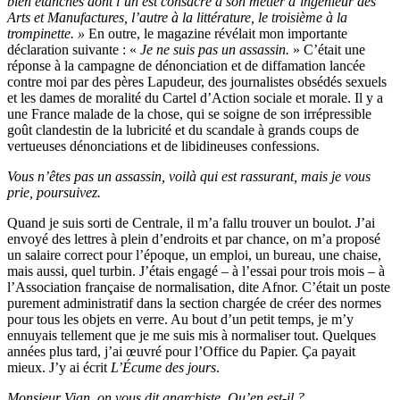
bien étanches dont l’un est consacré à son métier d’ingénieur des
Arts et Manufactures, l’autre à la littérature, le troisième à la
trompinette. »
En outre, le magazine révélait mon importante
déclaration suivante : «
Je ne suis pas un assassin.
» C’était une
réponse à la campagne de dénonciation et de diffamation lancée
contre moi par des pères Lapudeur, des journalistes obsédés sexuels
et les dames de moralité du Cartel d’Action sociale et morale. Il y a
une France malade de la chose, qui se soigne de son irrépressible
goût clandestin de la lubricité et du scandale à grands coups de
vertueuses dénonciations et de libidineuses confessions.
Vous n’êtes pas un assassin, voilà qui est rassurant, mais je vous
prie, poursuivez.
Quand je suis sorti de Centrale, il m’a fallu trouver un boulot. J’ai
envoyé des lettres à plein d’endroits et par chance, on m’a proposé
un salaire correct pour l’époque, un emploi, un bureau, une chaise,
mais aussi, quel turbin. J’étais engagé – à l’essai pour trois mois – à
l’Association française de normalisation, dite Afnor. C’était un poste
purement administratif dans la section chargée de créer des normes
pour tous les objets en verre. Au bout d’un petit temps, je m’y
ennuyais tellement que je me suis mis à normaliser tout. Quelques
années plus tard, j’ai œuvré pour l’Office du Papier. Ça payait
mieux. J’y ai écrit
L’Écume des jours
.
Monsieur Vian, on vous dit anarchiste. Qu’en est-il ?