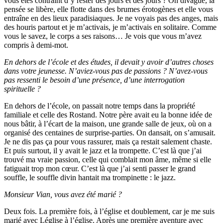
vous êtes contraint d’y rester des jours et des jours ? On divague, la
pensée se libère, elle flotte dans des brumes érotogènes et elle vous
entraîne en des lieux paradisiaques. Je ne voyais pas des anges, mais
des houris partout et je m’activais, je m’activais en solitaire. Comme
vous le savez, le corps a ses raisons… Je vois que vous m’avez
compris à demi-mot.
En dehors de l’école et des études, il devait y avoir d’autres choses
dans votre jeunesse. N’aviez-vous pas de passions ? N’avez-vous
pas ressenti le besoin d’une présence, d’une interrogation
spirituelle ?
En dehors de l’école, on passait notre temps dans la propriété
familiale et celle des Rostand. Notre père avait eu la bonne idée de
nous bâtir, à l’écart de la maison, une grande salle de jeux, où on a
organisé des centaines de surprise-parties. On dansait, on s’amusait.
Je ne dis pas ça pour vous rassurer, mais ça restait salement chaste.
Et puis surtout, il y avait le jazz et la trompette. C’est là que j’ai
trouvé ma vraie passion, celle qui comblait mon âme, même si elle
fatiguait trop mon cœur. C’est là que j’ai senti passer le grand
souffle, le souffle divin hantait ma trompinette : le jazz.
Monsieur Vian, vous avez été marié ?
Deux fois. La première fois, à l’église et doublement, car je me suis
marié avec Léglise à l’église. Après une première aventure avec