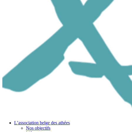
L’association belge des athées
Nos objectifs