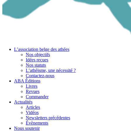
L’association belge des athées
Nos objectifs
Idées reçues
Nos statuts
L’athéisme, une nécessité ?
Contactez-nous
ABA Éditions
Livres
Revues
Commander
Actualités
Articles
Vidéos
Newsletters précédentes
Évènements
Nous soutenir