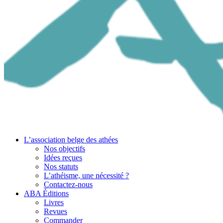
L’association belge des athées
Nos objectifs
Idées reçues
Nos statuts
L’athéisme, une nécessité ?
Contactez-nous
ABA Éditions
Livres
Revues
Commander