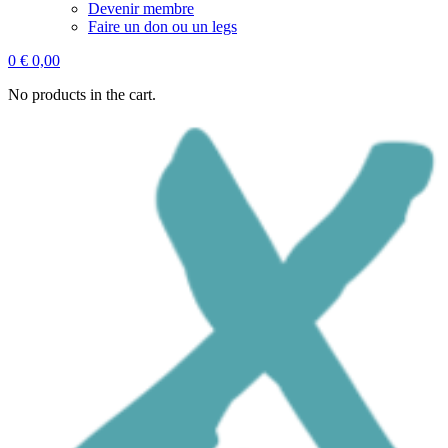
Devenir membre
Faire un don ou un legs
0
€
0,00
No products in the cart.