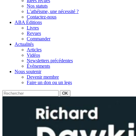
Idées reçues
Nos statuts
L’athéisme, une nécessité ?
Contactez-nous
ABA Éditions
Livres
Revues
Commander
Actualités
Articles
Vidéos
Newsletters précédentes
Évènements
Nous soutenir
Devenir membre
Faire un don ou un legs
OK