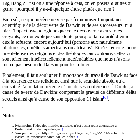
Big Bang ? Et si on a une réponse à cela, on en posera d’autres du
genre : pourquoi il y a-t-il quelque chose plutôt que rien ?
Bien sûr, ce qui précède ne vise pas à minimiser l’importance
scientifique de la découverte de Darwin et de ses successeurs, ni à
nier l’impact psychologique que cette découverte a eu sur les
croyants, ce qui explique sans doute pourquoi la majorité d’entre
eux la refusent, encore aujourd’hui (pensons aux musulmans,
hindouistes, chrétiens américains ou africains). Et c’est encore moins
une défense des religions et des théologies : au contraire, celles-ci
sont tellement intellectuellement indéfendables que nous n’avons
même pas besoin de Darwin pour les réfuter.
Finalement, il faut souligner l’importance du travail de Dawkins face
à la résurgence des religions, ainsi que le scandale absolu qu’a
constitué l’annulation récente d’une de ses conférences à Dublin, à
cause de
tweets
de Dawkins comparant la gravité de différents délits
[6]
sexuels ainsi qu’à cause de son opposition à l’islam
.
Notes
Néanmoins, l’idée des mondes multiples n’est pas la seule alternative à
l’interprétation de Copenhague.
↑
Voir par exemple : https ://blogs.mediapart.fr/jancap/blog/220413/la-lutte-des-
classes-un-repoussoir-capte-par-les-riches.
↑