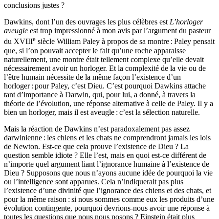
conclusions justes ?
Dawkins, dont l’un des ouvrages les plus célèbres est
L’horloger
aveugle
est trop impressionné à mon avis par l’argument du pasteur
e
du XVIII
siècle William Paley à propos de sa montre : Paley pensait
que, si l’on pouvait accepter le fait qu’une roche apparaisse
naturellement, une montre était tellement complexe qu’elle devait
nécessairement avoir un horloger. Et la complexité de la vie ou de
l’être humain nécessite de la même façon l’existence d’un
horloger : pour Paley, c’est Dieu. C’est pourquoi Dawkins attache
tant d’importance à Darwin, qui, pour lui, a donné, à travers la
théorie de l’évolution, une réponse alternative à celle de Paley. Il y a
bien un horloger, mais il est aveugle : c’est la sélection naturelle.
Mais la réaction de Dawkins n’est paradoxalement pas assez
darwinienne : les chiens et les chats ne comprendront jamais les lois
de Newton. Est-ce que cela prouve l’existence de Dieu ? La
question semble idiote ? Elle l’est, mais en quoi est-ce différent de
n’importe quel argument liant l’ignorance humaine à l’existence de
Dieu ? Supposons que nous n’ayons aucune idée de pourquoi la vie
ou l’intelligence sont apparues. Cela n’indiquerait pas plus
l’existence d’une divinité que l’ignorance des chiens et des chats, et
pour la même raison : si nous sommes comme eux les produits d’une
évolution contingente, pourquoi devrions-nous avoir une réponse à
toutes les questions que nous nous posons ? Einstein était plus