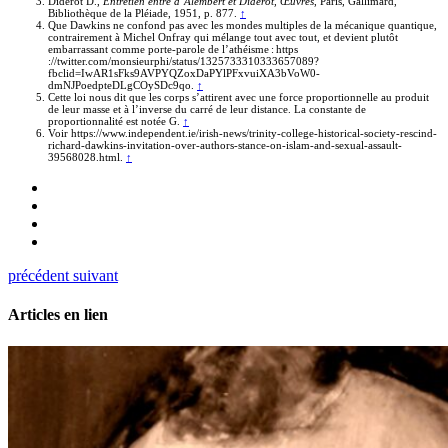
Diderot D.,
Entretien entre d’Alembert et Diderot,
Œuvres
, Paris, Gallimard,
Bibliothèque de la Pléiade, 1951, p. 877.
↑
Que Dawkins ne confond pas avec les mondes multiples de la mécanique quantique,
contrairement à Michel Onfray qui mélange tout avec tout, et devient plutôt
embarrassant comme porte-parole de l’athéisme : https
://twitter.com/monsieurphi/status/1325733310333657089?
fbclid=IwAR1sFks9AVPYQZoxDaPYlPFxvuiXA3bVoW0-
dmNJPoedpteDLgCOySDc9qo.
↑
Cette loi nous dit que les corps s’attirent avec une force proportionnelle au produit
de leur masse et à l’inverse du carré de leur distance. La constante de
proportionnalité est notée G.
↑
Voir https://www.independent.ie/irish-news/trinity-college-historical-society-rescind-
richard-dawkins-invitation-over-authors-stance-on-islam-and-sexual-assault-
39568028.html.
↑
précédent
suivant
Articles en lien