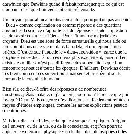
darwinien que Dawkins quand il faisait remarquer que ce qui est
étonnant, c’est que l’univers soit compréhensible.
Un croyant pourrait néanmoins demander : pourquoi ne pas accepter
« Dieu » comme explication ou comme réponse à des questions
auxquelles la science n’apporte pas de réponse ? Toute la question
est de savoir ce qu’est « Dieu ». Pour l’immense majorité des
croyants, Dieu est une sorte de force surnaturelle qui nous aide ou
nous punit dans cette vie ou dans l’au-delà, et qui répond à nos
prières. C’est ce que j’appelle le « dieu-superstition », parce que la
croyance en ce dieu-là, ou ces dieux plus exactement, puisqu’il en
existe des milliers, n’est pas différente des superstitions que l’on
rencontre partout et à toutes les époques. D’ailleurs, Dawkins décrit
très bien comment ces superstitions naissent et prospèrent sur le
terreau de la crédulité humaine.
Bien sûr, ce dieu-là offre des réponses à de nombreuses
questions : j’étais malade, et j’ai guéri ; pourquoi ? Parce ce que j’ai
invoqué Dieu. Mais ce genre d’explications est facilement réfuté au
moyen d’études empiriques, comme les autres explications pseudo-
scientifiques.
Mais le « dieu » de Paley, celui qui est supposé expliquer l’origine
de l’univers, ou de la vie, ou de la conscience, et qu’on pourrait
appeler le « dieu-métaphysique » ou le dieu des philosophes et des