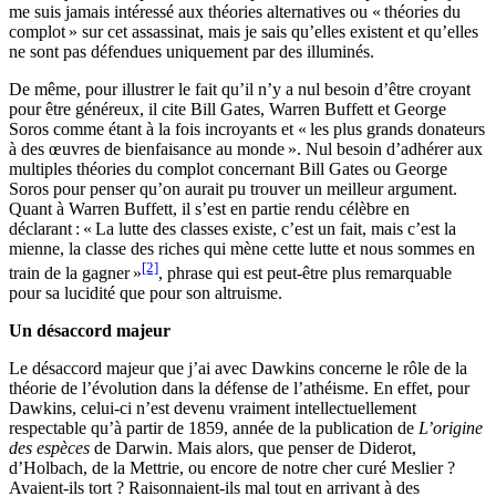
me suis jamais intéressé aux théories alternatives ou « théories du
complot » sur cet assassinat, mais je sais qu’elles existent et qu’elles
ne sont pas défendues uniquement par des illuminés.
De même, pour illustrer le fait qu’il n’y a nul besoin d’être croyant
pour être généreux, il cite Bill Gates, Warren Buffett et George
Soros comme étant à la fois incroyants et « les plus grands donateurs
à des œuvres de bienfaisance au monde ». Nul besoin d’adhérer aux
multiples théories du complot concernant Bill Gates ou George
Soros pour penser qu’on aurait pu trouver un meilleur argument.
Quant à Warren Buffett, il s’est en partie rendu célèbre en
déclarant : « La lutte des classes existe, c’est un fait, mais c’est la
mienne, la classe des riches qui mène cette lutte et nous sommes en
[2]
train de la gagner »
, phrase qui est peut-être plus remarquable
pour sa lucidité que pour son altruisme.
Un désaccord majeur
Le désaccord majeur que j’ai avec Dawkins concerne le rôle de la
théorie de l’évolution dans la défense de l’athéisme. En effet, pour
Dawkins, celui-ci n’est devenu vraiment intellectuellement
respectable qu’à partir de 1859, année de la publication de
L’origine
des espèces
de Darwin. Mais alors, que penser de Diderot,
d’Holbach, de la Mettrie, ou encore de notre cher curé Meslier ?
Avaient-ils tort ? Raisonnaient-ils mal tout en arrivant à des