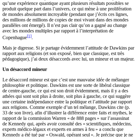
qu’une expérience quantique ayant plusieurs résultats possibles se
produit quelque part dans l’univers, ce qui mène à une prolifération
de mondes absolument incroyable (pendant que j’écris ces lignes,
des millions de millions de copies de moi vivant dans des mondes
parallèles ont émergé). Il n’est pas clair qu’on a gagné au change
avec les mondes multiples par rapport à l’interprétation de
[1]
Copenhague
.
Mais je digresse. Si je partage évidemment l’attitude de Dawkins par
rapport aux religions (et son exposé, bien que classique, est très
pédagogique), j’ai deux désaccords avec lui, un mineur et un majeur.
Un désaccord mineur
Le désaccord mineur est que c’est une mauvaise idée de mélanger
philosophie et politique. Dawkins est une sorte de libéral classique
de centre-gauche, ce qui est son droit évidemment, mais il y a des
athées qui sont soit plus à droite, soit plus à gauche, ce qui suggère
une certaine indépendance entre la politique et l’attitude par rapport
aux religions. Comme exemple d’un tel mélange, Dawkins cite (p.
33 de son livre), afin d’illustrer la différence entre faits et mythes, le
rapport de la commission Warren « de 888 pages » sur l’assassinat
de Kennedy qui, après avoir consulté des « scientifiques, médecins,
experts médico-légaux et experts en armes à feu » a conclu que
Kennedy a été tué par « Oswald, opérant seul ». Je précise que je ne