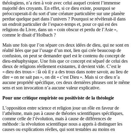
théologiens, n’a rien à voir avec celui auquel croient l’immense
majorité des croyants. En effet, si ce dieu existe, pourquoi se
préoccuperait-il du sort d’une créature particulière sur une planète
perdue quelque part dans l’univers ? Pourquoi se révèlerait-il dans
un endroit particulier de l’espace-temps et, pour ce qui est des
religions du Livre, dans un « coin obscur et perdu de l’Asie »,
comme le disait d’Holbach ?
Mais une fois que l’on sépare ces deux idées de dieu, qui ne sont en
réalité liées que par l’usage d’un mot, lien qui crée beaucoup de
confusion, on peut se demander quel est le contenu du concept de
dieu-métaphysique. Une fois que ce concept est séparé de celui des
dieux de religions réellement existantes, il devient vide. C’est le
« dieu des trous » : là où il y a des trous dans notre savoir, au lieu de
dire « on ne sait pas », on dit « c’est Dieu ». Mais si ce dieu n’a
aucune propriété spécifique, ces deux dernières phrases ont le même
sens et son invocation n’a aucune valeur explicative.
Pour une critique empiriste ou positiviste de la théologie
L’opposition entre science et religion joue un rôle en faveur de
l’athéisme, mais pas à cause de théories scientifiques spécifiques,
comme celle de l’évolution, mais à cause de différences de
méthode : la révolution scientifique nous a appris à distinguer les
causes ou explications réelles, qui sont testables au moins en