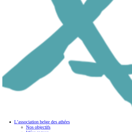
L’association belge des athées
Nos objectifs