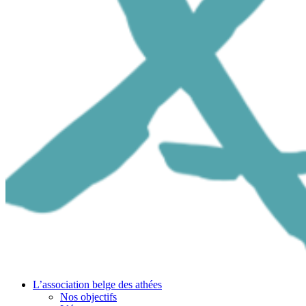
L’association belge des athées
Nos objectifs