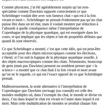
Comme physicien, j’ai été agréablement surpris qu’un non-
spécialiste comme Dawkins rapporte correctement ce que
Schrödinger voulait dire avec son fameux chat « qui est à la fois
vivant et mort ». Schrödinger ne pensait évidemment pas qu’un chat
puisse être dans un tel état, mais il voulait montrer par réduction à
l’absurde à quelle conséquence mène l’interprétation de
Copenhague de la physique quantique, qui est enseignée dans les
cours, et qui implique que les objets n’ont de propriétés définies que
quand ils sont observés.
Ce que Schrödinger a montré, c’est que cette idée, qui est peut-être
acceptable pour des objets microscopiques comme les électrons,
s’étend, si l’on suit la logique de la physique quantique usuelle, à
des objets macroscopiques comme des chats. Néanmoins, beaucoup
de gens (mais pas Dawkins) pensent ou semblent penser que « la
science » a montré que ce chat était à la fois vivant et mort avant
qu’on ne le regarde, ce qui est l’exact opposé de ce que Schrödinger
pensait.
Malheureusement, la seule alternative à l’interprétation de
Copenhague que Dawkins envisage (ou connaît) est celle des
mondes multiples où, dans l’exemple du chat, le monde se divise en
deux, l’un dans lequel le chat est vivant et l’autre dans lequel il est
mort. Mais cette multiplication de mondes se produit chaque fois