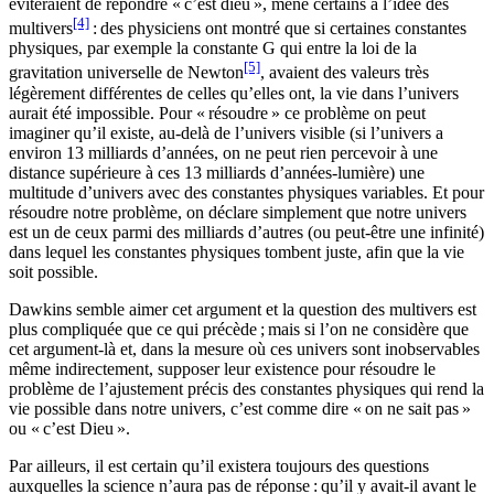
éviteraient de répondre « c’est dieu », mène certains à l’idée des
[4]
multivers
: des physiciens ont montré que si certaines constantes
physiques, par exemple la constante G qui entre la loi de la
[5]
gravitation universelle de Newton
, avaient des valeurs très
légèrement différentes de celles qu’elles ont, la vie dans l’univers
aurait été impossible. Pour « résoudre » ce problème on peut
imaginer qu’il existe, au-delà de l’univers visible (si l’univers a
environ 13 milliards d’années, on ne peut rien percevoir à une
distance supérieure à ces 13 milliards d’années-lumière) une
multitude d’univers avec des constantes physiques variables. Et pour
résoudre notre problème, on déclare simplement que notre univers
est un de ceux parmi des milliards d’autres (ou peut-être une infinité)
dans lequel les constantes physiques tombent juste, afin que la vie
soit possible.
Dawkins semble aimer cet argument et la question des multivers est
plus compliquée que ce qui précède ; mais si l’on ne considère que
cet argument-là et, dans la mesure où ces univers sont inobservables
même indirectement, supposer leur existence pour résoudre le
problème de l’ajustement précis des constantes physiques qui rend la
vie possible dans notre univers, c’est comme dire « on ne sait pas »
ou « c’est Dieu ».
Par ailleurs, il est certain qu’il existera toujours des questions
auxquelles la science n’aura pas de réponse : qu’il y avait-il avant le