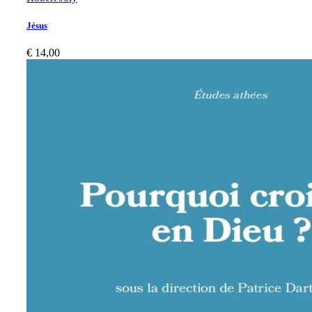
Jésus
€
14,00