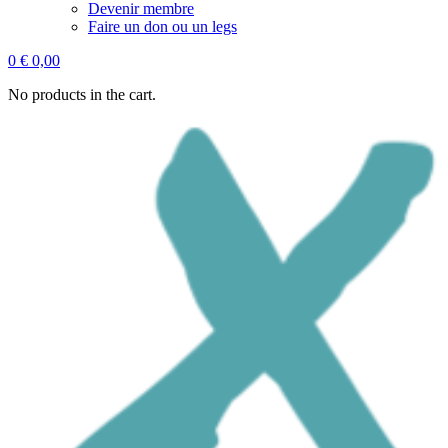
Devenir membre
Faire un don ou un legs
0
€
0,00
No products in the cart.