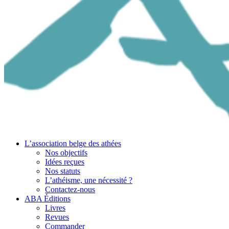
L’association belge des athées
Nos objectifs
Idées reçues
Nos statuts
L’athéisme, une nécessité ?
Contactez-nous
ABA Éditions
Livres
Revues
Commander