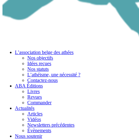
L’association belge des athées
Nos objectifs
Idées reçues
Nos statuts
L’athéisme, une nécessité ?
Contactez-nous
ABA Éditions
Livres
Revues
Commander
Actualités
Articles
Vidéos
Newsletters précédentes
Évènements
Nous soutenir