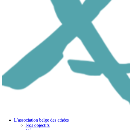
L’association belge des athées
Nos objectifs