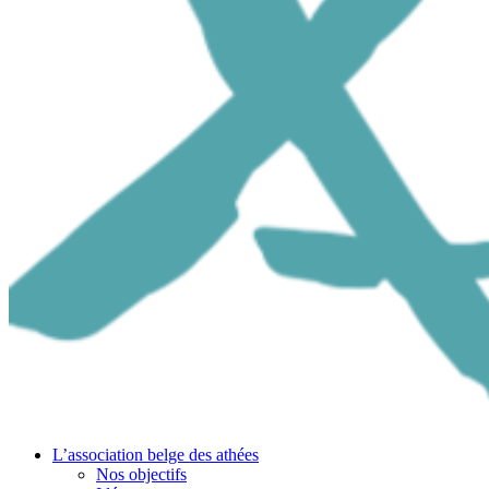
L’association belge des athées
Nos objectifs