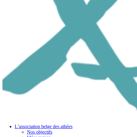
L’association belge des athées
Nos objectifs