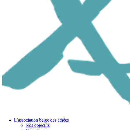
L’association belge des athées
Nos objectifs