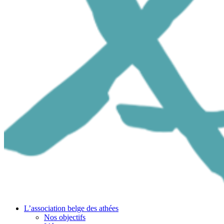
L’association belge des athées
Nos objectifs