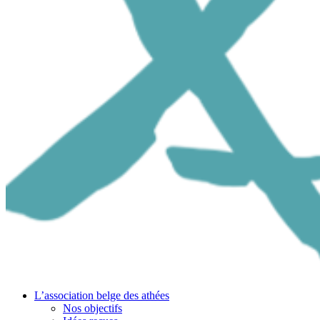
L’association belge des athées
Nos objectifs