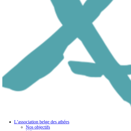
L’association belge des athées
Nos objectifs