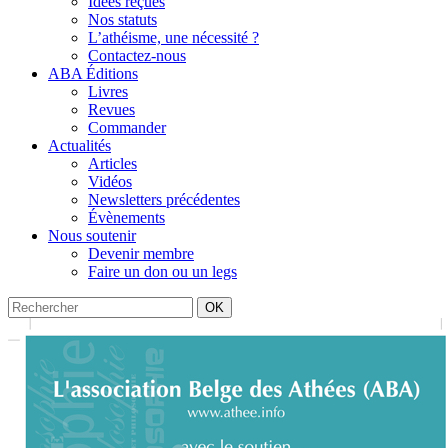
Idées reçues
Nos statuts
L’athéisme, une nécessité ?
Contactez-nous
ABA Éditions
Livres
Revues
Commander
Actualités
Articles
Vidéos
Newsletters précédentes
Évènements
Nous soutenir
Devenir membre
Faire un don ou un legs
OK