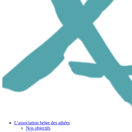
L’association belge des athées
Nos objectifs