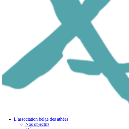
L’association belge des athées
Nos objectifs