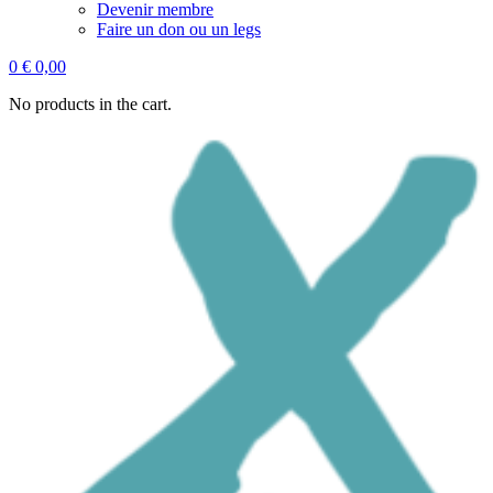
Devenir membre
Faire un don ou un legs
0
€
0,00
No products in the cart.