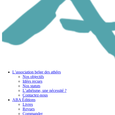
L’association belge des athées
Nos objectifs
Idées reçues
Nos statuts
L’athéisme, une nécessité ?
Contactez-nous
ABA Éditions
Livres
Revues
Commander