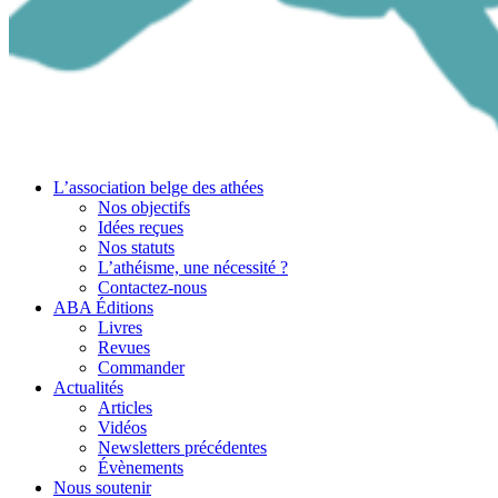
L’association belge des athées
Nos objectifs
Idées reçues
Nos statuts
L’athéisme, une nécessité ?
Contactez-nous
ABA Éditions
Livres
Revues
Commander
Actualités
Articles
Vidéos
Newsletters précédentes
Évènements
Nous soutenir