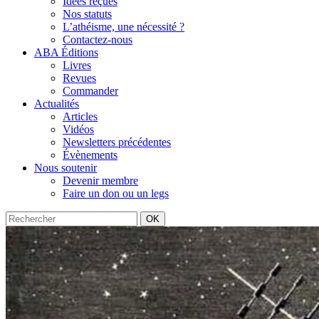
Idées reçues
Nos statuts
L’athéisme, une nécessité ?
Contactez-nous
ABA Éditions
Livres
Revues
Commander
Actualités
Articles
Vidéos
Newsletters précédentes
Évènements
Nous soutenir
Devenir membre
Faire un don ou un legs
OK