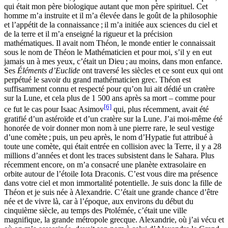
qui était mon père biologique autant que mon père spirituel. Cet
homme m’a instruite et il m’a élevée dans le goût de la philosophie
et l’appétit de la connaissance ; il m’a initiée aux sciences du ciel et
de la terre et il m’a enseigné la rigueur et la précision
mathématiques. Il avait nom Théon, le monde entier le connaissait
sous le nom de Théon le Mathématicien et pour moi, s’il y en eut
jamais un à mes yeux, c’était un Dieu ; au moins, dans mon enfance.
Ses
Éléments d’Euclide
ont traversé les siècles et ce sont eux qui ont
perpétué le savoir du grand mathématicien grec. Théon est
suffisamment connu et respecté pour qu’on lui ait dédié un cratère
sur la Lune, et cela plus de 1 500 ans après sa mort – comme pour
[6]
ce fut le cas pour Isaac Asimov
qui, plus récemment, avait été
gratifié d’un astéroïde et d’un cratère sur la Lune. J’ai moi-même été
honorée de voir donner mon nom à une pierre rare, le seul vestige
d’une comète ; puis, un peu après, le nom d’Hypatie fut attribué à
toute une comète, qui était entrée en collision avec la Terre, il y a 28
millions d’années et dont les traces subsistent dans le Sahara. Plus
récemment encore, on m’a consacré une planète extrasolaire en
orbite autour de l’étoile Iota Draconis. C’est vous dire ma présence
dans votre ciel et mon immortalité potentielle. Je suis donc la fille de
Théon et je suis née à Alexandrie. C’était une grande chance d’être
née et de vivre là, car à l’époque, aux environs du début du
cinquième siècle, au temps des Ptolémée, c’était une ville
magnifique, la grande métropole grecque. Alexandrie, où j’ai vécu et