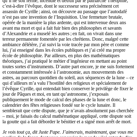
qu’il ne soit fermé, incendié et détruit par le patriarche Théophile,
c’est-à-dire l’évêque, dont le successeur sera précisément cet
assassin de Cyrille ; ainsi, on découvre au passage que l’autodafé
n’est pas une invention de l’Inquisition. Une fermeture brutale,
opérée de la manière la plus ardente, qui est intervenue deux ans
avant ma mort et qui a fait fuir bien des philosophes et savants
d’Alexandrie et a muselé les autres ; en fait, on vivait dans une
terreur permanente fomentée par les chrétiens. Donc, malgré cette
ambiance délétère, j’ai suivi la voie tracée par mon père et comme
lui, j’ai enseigné dans les écoles publiques et j’ai créé ma propre
école de philosophie. Par ailleurs, en plus des mathématiques
théoriques, j’ai pratiqué le métier d’ingénieur en mettant au point
toutes sortes d’instruments. D’autre part encore, je me suis fortement
et constamment intéressée à l’astronomie, aux mouvements des
astres, au parcours quotidien du soleil, aux séquences de la lune – ce
qui d’ailleurs m’a valu l’hostilité des religieux et spécialement de
l’évêque Cyrille, qui entendait bien conserver le privilège de fixer le
jour de Pâques et moi, en tant qu’astronome, j’exposais
publiquement le mode de calcul des phases de la lune et donc, le
calendrier des fêtes religieuses fondé sur le cycle lunaire. Il
semblerait que cette dispute, que je n’avais absolument pas cherchée
– moi, je faisais du calcul mathématique appliqué, cette dispute soit
la goutte qui a fait déborder le bénitier et a signé mon arrêt de mort.
Je vois tout ça, dit Juste Pape. J’aimerais, maintenant, que vous me