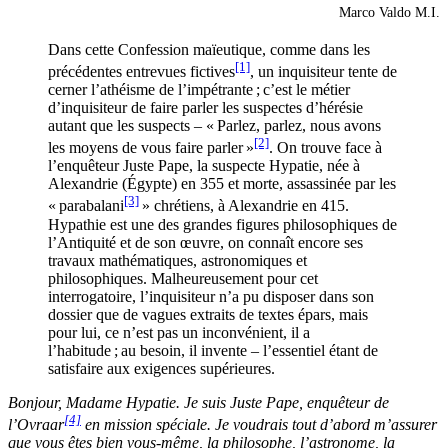
Marco Valdo M.I.
Dans cette Confession maïeutique, comme dans les
[1]
précédentes entrevues fictives
, un inquisiteur tente de
cerner l’athéisme de l’impétrante ; c’est le métier
d’inquisiteur de faire parler les suspectes d’hérésie
autant que les suspects – « Parlez, parlez, nous avons
[2]
les moyens de vous faire parler »
. On trouve face à
l’enquêteur Juste Pape, la suspecte Hypatie, née à
Alexandrie (Égypte) en 355 et morte, assassinée par les
[3]
« parabalani
» chrétiens, à Alexandrie en 415.
Hypathie est une des grandes figures philosophiques de
l’Antiquité et de son œuvre, on connaît encore ses
travaux mathématiques, astronomiques et
philosophiques. Malheureusement pour cet
interrogatoire, l’inquisiteur n’a pu disposer dans son
dossier que de vagues extraits de textes épars, mais
pour lui, ce n’est pas un inconvénient, il a
l’habitude ; au besoin, il invente – l’essentiel étant de
satisfaire aux exigences supérieures.
Bonjour, Madame Hypatie. Je suis Juste Pape, enquêteur de
[4]
l’Ovraar
en mission spéciale. Je voudrais tout d’abord m’assurer
que vous êtes bien vous-même, la philosophe, l’astronome, la