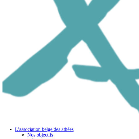
L’association belge des athées
Nos objectifs