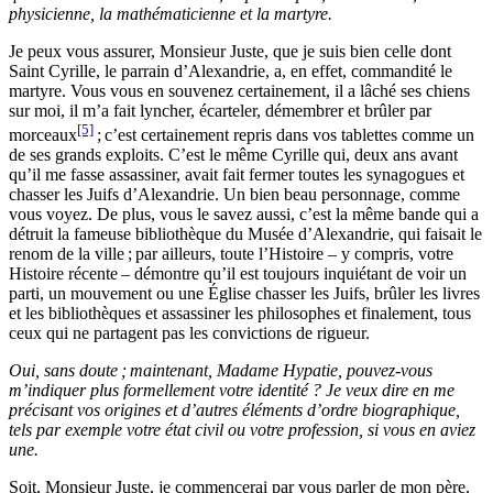
physicienne, la mathématicienne et la martyre.
Je peux vous assurer, Monsieur Juste, que je suis bien celle dont
Saint Cyrille, le parrain d’Alexandrie, a, en effet, commandité le
martyre. Vous vous en souvenez certainement, il a lâché ses chiens
sur moi, il m’a fait lyncher, écarteler, démembrer et brûler par
[5]
morceaux
; c’est certainement repris dans vos tablettes comme un
de ses grands exploits. C’est le même Cyrille qui, deux ans avant
qu’il me fasse assassiner, avait fait fermer toutes les synagogues et
chasser les Juifs d’Alexandrie. Un bien beau personnage, comme
vous voyez. De plus, vous le savez aussi, c’est la même bande qui a
détruit la fameuse bibliothèque du Musée d’Alexandrie, qui faisait le
renom de la ville ; par ailleurs, toute l’Histoire – y compris, votre
Histoire récente – démontre qu’il est toujours inquiétant de voir un
parti, un mouvement ou une Église chasser les Juifs, brûler les livres
et les bibliothèques et assassiner les philosophes et finalement, tous
ceux qui ne partagent pas les convictions de rigueur.
Oui, sans doute ; maintenant, Madame Hypatie, pouvez-vous
m’indiquer plus formellement votre identité ? Je veux dire en me
précisant vos origines et d’autres éléments d’ordre biographique,
tels par exemple votre état civil ou votre profession, si vous en aviez
une.
Soit, Monsieur Juste, je commencerai par vous parler de mon père,