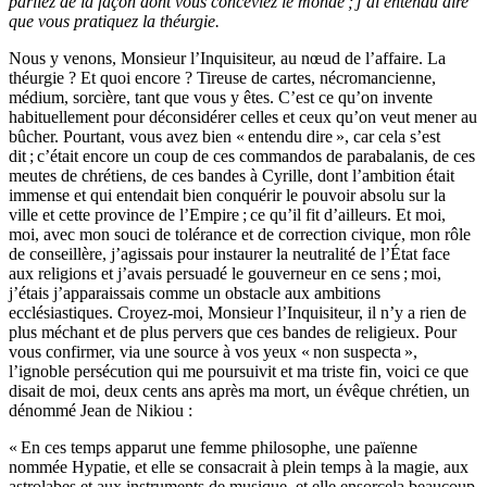
parliez de la façon dont vous conceviez le monde ; j’ai entendu dire
que vous pratiquez la théurgie.
Nous y venons, Monsieur l’Inquisiteur, au nœud de l’affaire. La
théurgie ? Et quoi encore ? Tireuse de cartes, nécromancienne,
médium, sorcière, tant que vous y êtes. C’est ce qu’on invente
habituellement pour déconsidérer celles et ceux qu’on veut mener au
bûcher. Pourtant, vous avez bien « entendu dire », car cela s’est
dit ; c’était encore un coup de ces commandos de parabalanis, de ces
meutes de chrétiens, de ces bandes à Cyrille, dont l’ambition était
immense et qui entendait bien conquérir le pouvoir absolu sur la
ville et cette province de l’Empire ; ce qu’il fit d’ailleurs. Et moi,
moi, avec mon souci de tolérance et de correction civique, mon rôle
de conseillère, j’agissais pour instaurer la neutralité de l’État face
aux religions et j’avais persuadé le gouverneur en ce sens ; moi,
j’étais j’apparaissais comme un obstacle aux ambitions
ecclésiastiques. Croyez-moi, Monsieur l’Inquisiteur, il n’y a rien de
plus méchant et de plus pervers que ces bandes de religieux. Pour
vous confirmer, via une source à vos yeux « non suspecta »,
l’ignoble persécution qui me poursuivit et ma triste fin, voici ce que
disait de moi, deux cents ans après ma mort, un évêque chrétien, un
dénommé Jean de Nikiou :
« En ces temps apparut une femme philosophe, une païenne
nommée Hypatie, et elle se consacrait à plein temps à la magie, aux
astrolabes et aux instruments de musique, et elle ensorcela beaucoup