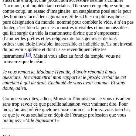
aussi une entropie, une production accessoire destiné à combler
l’inconnu, qui inquiète tant certains ; Dieu sera en quelque sorte, un
contre-coup, un ressac d’imaginaire, un cataplasme posé sur la peur
des hommes face à leur ignorance. Si le « Un » du philosophe est
pure désignation du monde, nommé pour combler le vide, à n’en pas
douter, c’est bien la peur les monstres invisibles et inconnaissables
qui fait surgir du vide la marionnette divine que s’empressent
d’animer les prêtres et les religieux de tous genres et de tous
ordres ; une idole invisible, inaccessible et indicible qu’ils ont investi
du pouvoir suprême et dont ils se revendiquent être les
[10]
instruments
. Mais si vous allez au fond du temple, vous ne
trouverez que le néant.
Je vous remercie, Madame Hypatie, d’avoir répondu à mes
questions. Je transmettrai mon rapport et le procès-verbal de cet
entretien à qui de droit. Enchanté de vous avoir connue. Et sans
doute, adieu.
Comme vous dites, adieu, Monsieur l’Inquisiteur. Je vous dis adieu
sans trop savoir ce que pareille salutation veut vraiment dire. Pour
moi, j’aurais préféré quelque chose comme : « Portez-vous bien ! »,
ce que je vous souhaite en dépit de l’étrange profession que vous
pratiquez. «
Vale Inquisitor !
»