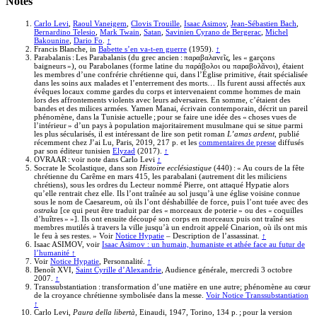
Notes
Carlo Levi
,
Raoul Vaneigem
,
Clovis Trouille
,
Isaac Asimov
,
Jean-Sébastien Bach
,
Bernardino Telesio
,
Mark Twain
,
Satan
,
Savinien Cyrano de Bergerac
,
Michel
Bakounine
,
Dario Fo
.
↑
Francis Blanche, in
Babette s’en va-t-en guerre
(1959).
↑
Parabalanis : Les Parabalanis (du grec ancien : παραβαλανεῖς, les « garçons
baigneurs »), ou Parabolanes (forme latine du παράβολοι ou παραβολᾶνοι), étaient
les membres d’une confrérie chrétienne qui, dans l’Église primitive, était spécialisée
dans les soins aux malades et l’enterrement des morts… Ils furent aussi affectés aux
évêques locaux comme gardes du corps et intervenaient comme hommes de main
lors des affrontements violents avec leurs adversaires. En somme, c’étaient des
bandes et des milices armées. Yamen Manai, écrivain contemporain, décrit un pareil
phénomène, dans la Tunisie actuelle ; pour se faire une idée des « choses vues de
l’intérieur » d’un pays à population majoritairement musulmane qui se situe parmi
les plus sécularisés, il est intéressant de lire son petit roman
L’amas ardent
, publié
récemment chez J’ai Lu, Paris, 2019, 217 p. et les
commentaires de presse
diffusés
par son éditeur tunisien
Elyzad
(2017).
↑
OVRAAR : voir note dans Carlo Levi
↑
Socrate le Scolastique, dans son
Histoire ecclésiastique
(440) : « Au cours de la fête
chrétienne du Carême en mars 415, les parabalani (autrement dit les miliciens
chrétiens), sous les ordres du Lecteur nommé Pierre, ont attaqué Hypatie alors
qu’elle rentrait chez elle. Ils l’ont traînée au sol jusqu’à une église voisine connue
sous le nom de Caesareum, où ils l’ont déshabillée de force, puis l’ont tuée avec des
ostraka
[ce qui peut être traduit par des « morceaux de poterie » ou des « coquilles
d’huîtres » »]. Ils ont ensuite découpé son corps en morceaux puis ont traîné ses
membres mutilés à travers la ville jusqu’à un endroit appelé Cinarion, où ils ont mis
le feu à ses restes. » Voir
Notice Hypatie
– Description de l’assassinat.
↑
Isaac ASIMOV, voir
Isaac Asimov : un humain, humaniste et athée face au futur de
l’humanité
↑
Voir
Notice Hypatie
, Personnalité.
↑
Benoît XVI,
Saint Cyrille d’Alexandrie
, Audience générale, mercredi 3 octobre
2007.
↑
Transsubstantiation : transformation d’une matière en une autre; phénomène au cœur
de la croyance chrétienne symbolisée dans la messe.
Voir Notice Transsubstantiation
↑
Carlo Levi,
Paura della libertà
, Einaudi, 1947, Torino, 134 p. ; pour la version