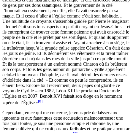
de gens par ses dons sataniques. Et le gouverneur de la cité
l’honorait excessivement ; en effet, elle l’avait ensorcelé par sa
magie. Et il cessa d’aller à l’église comme c’était son habitude…
Une multitude de croyants s’assembla guidée par Pierre le magistrat
– lequel était sous tous aspects un parfait croyant en Jésus-Christ – et
ils entreprirent de trouver cette femme païenne qui avait ensorcelé le
peuple de la cité et le préfet par ses sortilèges. Et quand ils apprirent
où elle était, ils la trouvèrent assise et l’ayant arrachée à son siège, ils
la traînèrent jusqu’à la grande église appelée Césarion. On était dans
les jours de jeûne. Et ils déchirèrent ses vêtements et la firent traîner
(derrière un char) dans les rues de la ville jusqu’à ce qu’elle mourût.
Et ils la transportèrent à un endroit nommé Cinaron où ils brûlèrent
son corps. Et tous les gens autour du patriarche Cyrille appelèrent
celui-ci le nouveau Théophile, car il avait détruit les derniers restes
d’idolâtrie dans la cité. » Et comme on peut le comprendre, ils en
étaient fiers. Encore tout récemment, deux papes ont glorifié ce
voyou de Cyrille – en 1882, Léon XIII le proclama Docteur de
l’Église et en 2007, Benoît XVI faisait son éloge en le nommant
[8]
« père de l’Église »
.
Cependant, en ce qui me concerne, je vous prie de laisser aux
ignorants et aux fanatiques cette accusation malencontreuse ; une
fois pour toutes, je suis une personne simple et rationnelle, une
femme cultivée qui ne croit pas aux fariboles et ne pratique aucun art