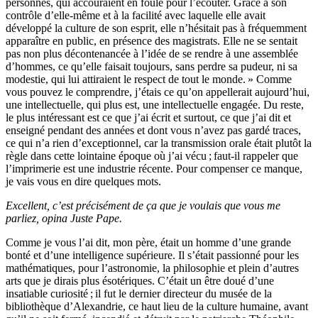
personnes, qui accouraient en foule pour l’écouter. Grâce à son
contrôle d’elle-même et à la facilité avec laquelle elle avait
développé la culture de son esprit, elle n’hésitait pas à fréquemment
apparaître en public, en présence des magistrats. Elle ne se sentait
pas non plus décontenancée à l’idée de se rendre à une assemblée
d’hommes, ce qu’elle faisait toujours, sans perdre sa pudeur, ni sa
modestie, qui lui attiraient le respect de tout le monde. » Comme
vous pouvez le comprendre, j’étais ce qu’on appellerait aujourd’hui,
une intellectuelle, qui plus est, une intellectuelle engagée. Du reste,
le plus intéressant est ce que j’ai écrit et surtout, ce que j’ai dit et
enseigné pendant des années et dont vous n’avez pas gardé traces,
ce qui n’a rien d’exceptionnel, car la transmission orale était plutôt la
règle dans cette lointaine époque où j’ai vécu ; faut-il rappeler que
l’imprimerie est une industrie récente. Pour compenser ce manque,
je vais vous en dire quelques mots.
Excellent, c’est précisément de ça que je voulais que vous me
parliez, opina Juste Pape.
Comme je vous l’ai dit, mon père, était un homme d’une grande
bonté et d’une intelligence supérieure. Il s’était passionné pour les
mathématiques, pour l’astronomie, la philosophie et plein d’autres
arts que je dirais plus ésotériques. C’était un être doué d’une
insatiable curiosité ; il fut le dernier directeur du musée de la
bibliothèque d’Alexandrie, ce haut lieu de la culture humaine, avant