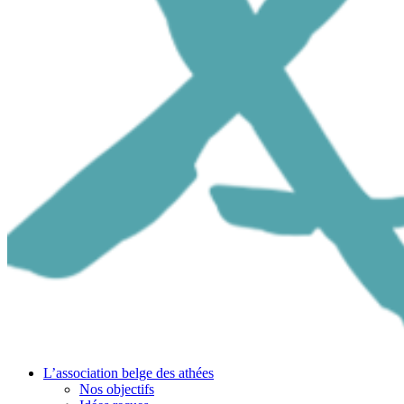
L’association belge des athées
Nos objectifs