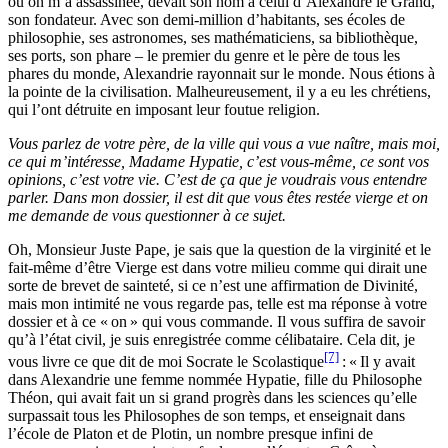
où on m’a assassinée, devait son nom à celui d’Alexandre le Grand,
son fondateur. Avec son demi-million d’habitants, ses écoles de
philosophie, ses astronomes, ses mathématiciens, sa bibliothèque,
ses ports, son phare – le premier du genre et le père de tous les
phares du monde, Alexandrie rayonnait sur le monde. Nous étions à
la pointe de la civilisation. Malheureusement, il y a eu les chrétiens,
qui l’ont détruite en imposant leur foutue religion.
Vous parlez de votre père, de la ville qui vous a vue naître, mais moi,
ce qui m’intéresse, Madame Hypatie, c’est vous-même, ce sont vos
opinions, c’est votre vie. C’est de ça que je voudrais vous entendre
parler. Dans mon dossier, il est dit que vous êtes restée vierge et on
me demande de vous questionner à ce sujet.
Oh, Monsieur Juste Pape, je sais que la question de la virginité et le
fait-même d’être Vierge est dans votre milieu comme qui dirait une
sorte de brevet de sainteté, si ce n’est une affirmation de Divinité,
mais mon intimité ne vous regarde pas, telle est ma réponse à votre
dossier et à ce « on » qui vous commande. Il vous suffira de savoir
qu’à l’état civil, je suis enregistrée comme célibataire. Cela dit, je
[7]
vous livre ce que dit de moi Socrate le Scolastique
: « Il y avait
dans Alexandrie une femme nommée Hypatie, fille du Philosophe
Théon, qui avait fait un si grand progrès dans les sciences qu’elle
surpassait tous les Philosophes de son temps, et enseignait dans
l’école de Platon et de Plotin, un nombre presque infini de