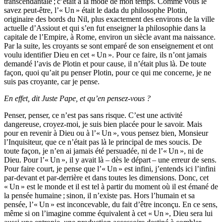
transcendantale ; c’était à la mode de mon temps. Comme vous le
savez peut-être, l’« Un » était le dada du philosophe Plotin,
originaire des bords du Nil, plus exactement des environs de la ville
actuelle d’Assiout et qui s’en fut enseigner la philosophie dans la
capitale de l’Empire, à Rome, environ un siècle avant ma naissance.
Par la suite, les croyants se sont emparé de son enseignement et ont
voulu identifier Dieu en cet « Un ». Pour ce faire, ils n’ont jamais
demandé l’avis de Plotin et pour cause, il n’était plus là. De toute
façon, quoi qu’ait pu penser Plotin, pour ce qui me concerne, je ne
suis pas croyante, car je pense.
En effet, dit Juste Pape, et qu’en pensez-vous ?
Penser, penser, ce n’est pas sans risque. C’est une activité
dangereuse, croyez-moi, je suis bien placée pour le savoir. Mais
pour en revenir à Dieu ou à l’« Un », vous pensez bien, Monsieur
l’Inquisiteur, que ce n’était pas là le principal de mes soucis. De
toute façon, je n’en ai jamais été persuadée, ni de l’« Un », ni de
Dieu. Pour l’« Un », il y avait là – dès le départ – une erreur de sens.
Pour faire court, je pense que l’« Un » est infini, j’entends ici l’infini
par-devant et par-derrière et dans toutes les dimensions. Donc, cet
« Un » est le monde et il est tel à partir du moment où il est émané de
la pensée humaine ; sinon, il n’existe pas. Hors l’humain et sa
pensée, l’« Un » est inconcevable, du fait d’être inconçu. En ce sens,
même si on l’imagine comme équivalent à cet « Un », Dieu sera lui